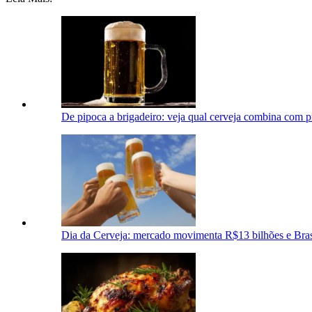
De pipoca a brigadeiro: veja qual cerveja combina com p
Dia da Cerveja: mercado movimenta R$13 bilhões e Brasi