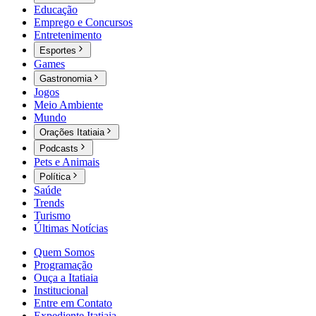
Educação
Emprego e Concursos
Entretenimento
Esportes
Games
Gastronomia
Jogos
Meio Ambiente
Mundo
Orações Itatiaia
Podcasts
Pets e Animais
Política
Saúde
Trends
Turismo
Últimas Notícias
Quem Somos
Programação
Ouça a Itatiaia
Institucional
Entre em Contato
Expediente Itatiaia