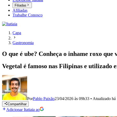
Filiadas
Afiliadas
Trabalhe Conosco
Capa
Gastronomia
O que é ube? Conheça o inhame roxo que vi
Vegetal é famoso nas Filipinas e utilizado
Por
Pablo Paixão
23/04/2026 às 09h33
•
Atualizado
há
Compartilhar
Adicionar Itatiaia ao