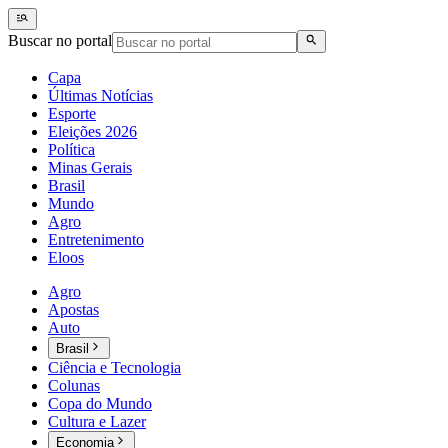
Buscar no portal
Capa
Últimas Notícias
Esporte
Eleições 2026
Política
Minas Gerais
Brasil
Mundo
Agro
Entretenimento
Eloos
Agro
Apostas
Auto
Brasil
Ciência e Tecnologia
Colunas
Copa do Mundo
Cultura e Lazer
Economia