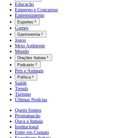
Educação
Emprego e Concursos
Entretenimento
Esportes
Games
Gastronomia
Jogos
Meio Ambiente
Mundo
Orações Itatiaia
Podcasts
Pets e Animais
Política
Saúde
Trends
Turismo
Últimas Notícias
Quem Somos
Programação
Ouça a Itatiaia
Institucional
Entre em Contato
Expediente Itatiaia