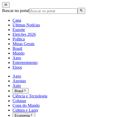
Buscar no portal
Capa
Últimas Notícias
Esporte
Eleições 2026
Política
Minas Gerais
Brasil
Mundo
Agro
Entretenimento
Eloos
Agro
Apostas
Auto
Brasil
Ciência e Tecnologia
Colunas
Copa do Mundo
Cultura e Lazer
Economia