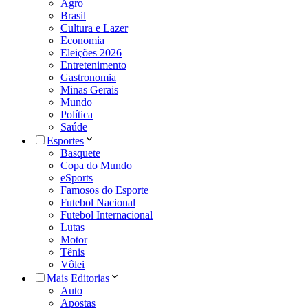
Agro
Brasil
Cultura e Lazer
Economia
Eleições 2026
Entretenimento
Gastronomia
Minas Gerais
Mundo
Política
Saúde
Esportes
Basquete
Copa do Mundo
eSports
Famosos do Esporte
Futebol Nacional
Futebol Internacional
Lutas
Motor
Tênis
Vôlei
Mais Editorias
Auto
Apostas