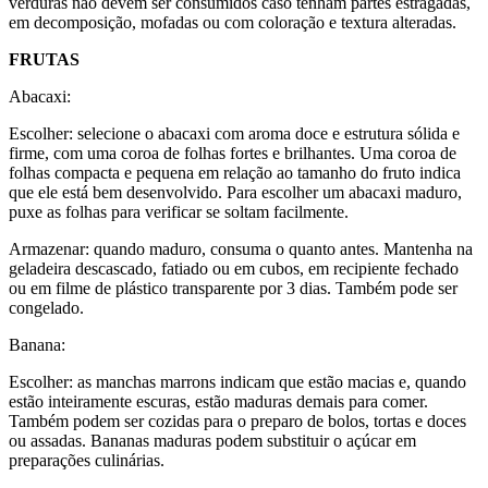
verduras não devem ser consumidos caso tenham partes estragadas,
em decomposição, mofadas ou com coloração e textura alteradas.
FRUTAS
Abacaxi:
Escolher: selecione o abacaxi com aroma doce e estrutura sólida e
firme, com uma coroa de folhas fortes e brilhantes. Uma coroa de
folhas compacta e pequena em relação ao tamanho do fruto indica
que ele está bem desenvolvido. Para escolher um abacaxi maduro,
puxe as folhas para verificar se soltam facilmente.
Armazenar: quando maduro, consuma o quanto antes. Mantenha na
geladeira descascado, fatiado ou em cubos, em recipiente fechado
ou em filme de plástico transparente por 3 dias. Também pode ser
congelado.
Banana:
Escolher: as manchas marrons indicam que estão macias e, quando
estão inteiramente escuras, estão maduras demais para comer.
Também podem ser cozidas para o preparo de bolos, tortas e doces
ou assadas. Bananas maduras podem substituir o açúcar em
preparações culinárias.