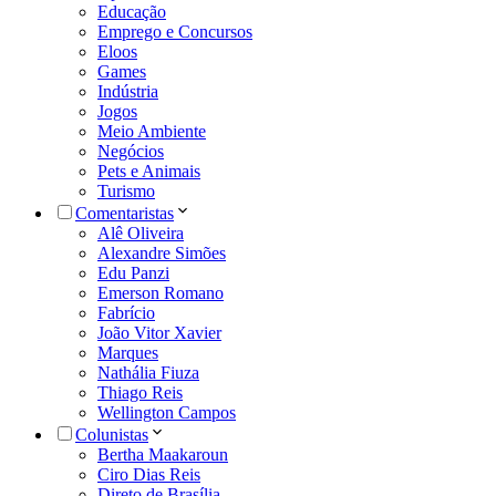
Educação
Emprego e Concursos
Eloos
Games
Indústria
Jogos
Meio Ambiente
Negócios
Pets e Animais
Turismo
Comentaristas
Alê Oliveira
Alexandre Simões
Edu Panzi
Emerson Romano
Fabrício
João Vitor Xavier
Marques
Nathália Fiuza
Thiago Reis
Wellington Campos
Colunistas
Bertha Maakaroun
Ciro Dias Reis
Direto de Brasília