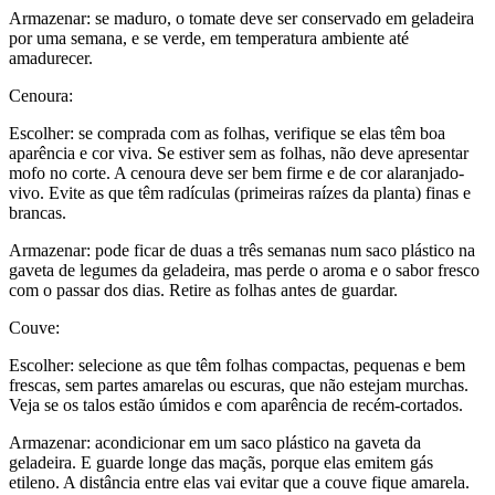
Armazenar: se maduro, o tomate deve ser conservado em geladeira
por uma semana, e se verde, em temperatura ambiente até
amadurecer.
Cenoura:
Escolher: se comprada com as folhas, verifique se elas têm boa
aparência e cor viva. Se estiver sem as folhas, não deve apresentar
mofo no corte. A cenoura deve ser bem firme e de cor alaranjado-
vivo. Evite as que têm radículas (primeiras raízes da planta) finas e
brancas.
Armazenar: pode ficar de duas a três semanas num saco plástico na
gaveta de legumes da geladeira, mas perde o aroma e o sabor fresco
com o passar dos dias. Retire as folhas antes de guardar.
Couve:
Escolher: selecione as que têm folhas compactas, pequenas e bem
frescas, sem partes amarelas ou escuras, que não estejam murchas.
Veja se os talos estão úmidos e com aparência de recém-cortados.
Armazenar: acondicionar em um saco plástico na gaveta da
geladeira. E guarde longe das maçãs, porque elas emitem gás
etileno. A distância entre elas vai evitar que a couve fique amarela.