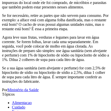
impurezas do local onde ele foi comprado, de micróbios e parasitas
que também podem estar presentes nesses alimentos.
Se for necessário, retire as partes que não servem para consumo. Por
exemplo: a alface está com alguma folha danificada, mas o restante
está bom? O cacho de uvas possui algumas unidades ruins, mas o
restante está bom? É essa a primeira etapa.
Agora leve suas frutas, verduras e legumes para lavar em água
corrente. Se forem folhas, lavar cada uma separadamente. Em
seguida, você pode colocar de molho em água clorada. As
instruções de preparo são simples: use água sanitária (sem alvejante
e perfume) com 1% de hipoclorito de sódio ou hipoclorito de sódio a
1%. Dilua 2 colheres de sopa para cada litro de água.
Se a sua água sanitária (sem alvejante e perfume) for com 2,5% de
hipoclorito de sódio ou hipoclorito de sódio a 2,5%, dilua 1 colher
de sopa para cada litro de água. É sempre importante conferir as
instruções do fabricante.
Por
Ministério da Saúde
Tópicos
Alimentacao
Cuidado