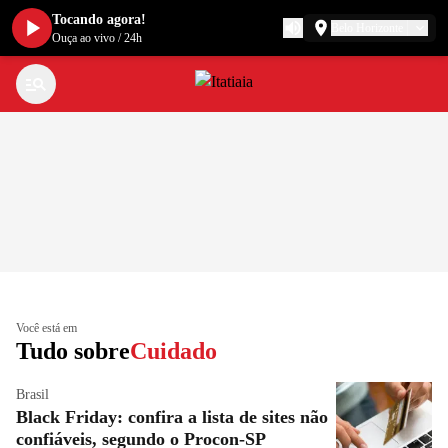
Tocando agora!
Belo Horizonte
Ouça ao vivo
/
24h
Você está em
Tudo sobre
Cuidado
Brasil
Black Friday: confira a lista de sites não
confiáveis, segundo o Procon-SP