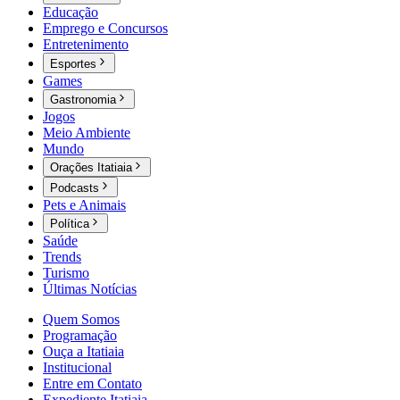
Educação
Emprego e Concursos
Entretenimento
Esportes
Games
Gastronomia
Jogos
Meio Ambiente
Mundo
Orações Itatiaia
Podcasts
Pets e Animais
Política
Saúde
Trends
Turismo
Últimas Notícias
Quem Somos
Programação
Ouça a Itatiaia
Institucional
Entre em Contato
Expediente Itatiaia