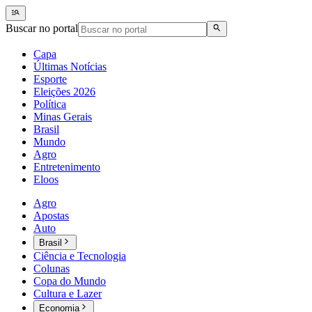
Buscar no portal
Capa
Últimas Notícias
Esporte
Eleições 2026
Política
Minas Gerais
Brasil
Mundo
Agro
Entretenimento
Eloos
Agro
Apostas
Auto
Brasil
Ciência e Tecnologia
Colunas
Copa do Mundo
Cultura e Lazer
Economia