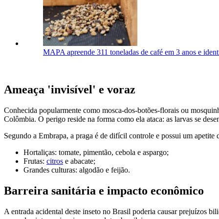
MAPA apreende 311 toneladas de café em 3 anos e identif
Ameaça 'invisível' e voraz
Conhecida popularmente como mosca-dos-botões-florais ou mosquin
Colômbia. O perigo reside na forma como ela ataca: as larvas se desenv
Segundo a Embrapa, a praga é de difícil controle e possui um apetite d
Hortaliças: tomate, pimentão, cebola e aspargo;
Frutas:
citros
e abacate;
Grandes culturas: algodão e feijão.
Barreira sanitária e impacto econômico
A entrada acidental deste inseto no Brasil poderia causar prejuízos b