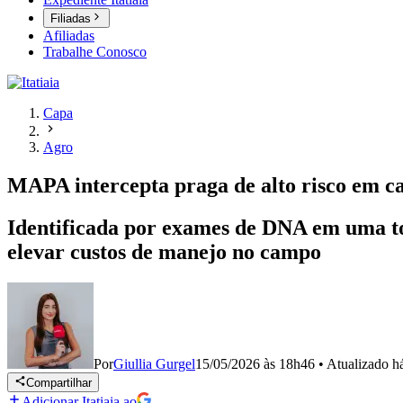
Filiadas
Afiliadas
Trabalhe Conosco
Capa
Agro
MAPA intercepta praga de alto risco em c
Identificada por exames de DNA em uma ton
elevar custos de manejo no campo
Por
Giullia Gurgel
15/05/2026 às 18h46
•
Atualizado
h
Compartilhar
Adicionar Itatiaia ao