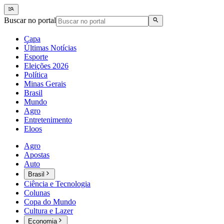
Buscar no portal
Capa
Últimas Notícias
Esporte
Eleições 2026
Política
Minas Gerais
Brasil
Mundo
Agro
Entretenimento
Eloos
Agro
Apostas
Auto
Brasil
Ciência e Tecnologia
Colunas
Copa do Mundo
Cultura e Lazer
Economia