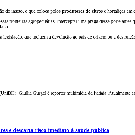
ão do inseto, o que coloca polos
produtores de citros
e hortaliças em e
ssas fronteiras agropecuárias. Interceptar uma praga desse porte antes
Mapa.
 na legislação, que incluem a devolução ao país de origem ou a destrui
iBH), Giullia Gurgel é repórter multimídia da Itatiaia. Atualmente esc
es e descarta risco imediato à saúde pública