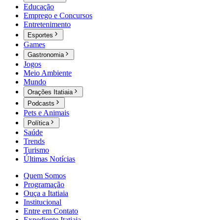
Educação
Emprego e Concursos
Entretenimento
Esportes
Games
Gastronomia
Jogos
Meio Ambiente
Mundo
Orações Itatiaia
Podcasts
Pets e Animais
Política
Saúde
Trends
Turismo
Últimas Notícias
Quem Somos
Programação
Ouça a Itatiaia
Institucional
Entre em Contato
Expediente Itatiaia