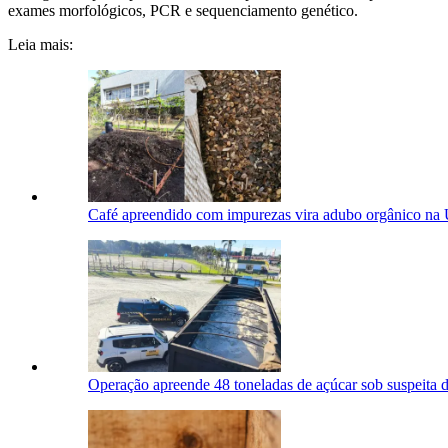
exames morfológicos, PCR e sequenciamento genético.
Leia mais:
Café apreendido com impurezas vira adubo orgânico na 
Operação apreende 48 toneladas de açúcar sob suspeita 