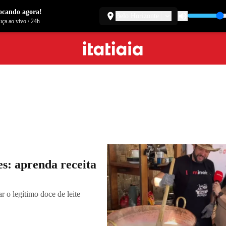
ocando agora!
Belo Horizonte
ça ao vivo
/
24h
s: aprenda receita
r o legítimo doce de leite