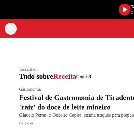
T
Ou
Você está em
Tudo sobre
Receita
(Página 3)
Gastronomia
Festival de Gastronomia de Tiradente
'raiz' do doce de leite mineiro
Glaucio Peron, o Doceiro Capira, ensina truques para prepara
Há 2 anos