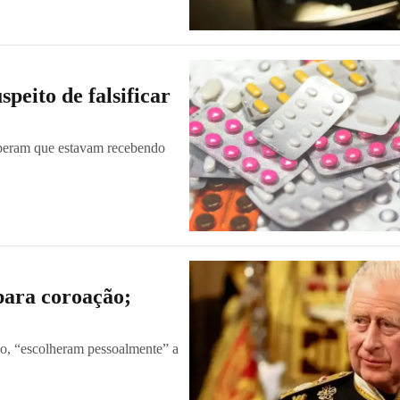
peito de falsificar
eberam que estavam recebendo
 para coroação;
aio, “escolheram pessoalmente” a