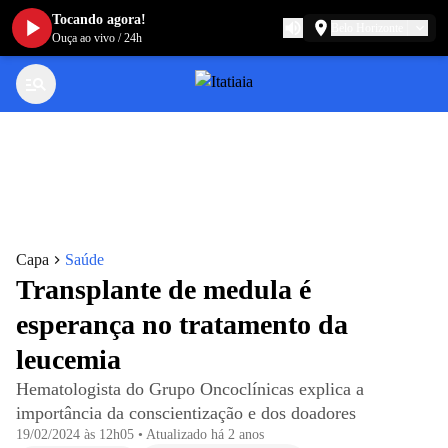
Tocando agora!
Belo Horizonte
Ouça ao vivo
/
24h
Capa
Saúde
Transplante de medula é
esperança no tratamento da
leucemia
Hematologista do Grupo Oncoclínicas explica a
importância da conscientização e dos doadores
19/02/2024 às 12h05
•
Atualizado
há 2 anos