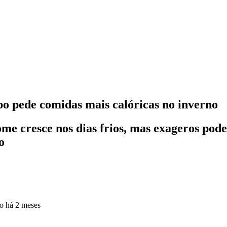
po pede comidas mais calóricas no inverno
ome cresce nos dias frios, mas exageros pod
o
do
há 2 meses