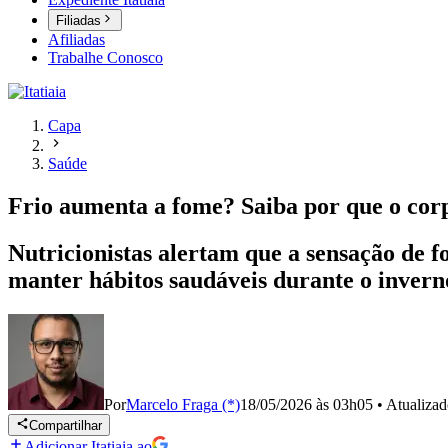
Filiadas
Afiliadas
Trabalhe Conosco
Capa
Saúde
Frio aumenta a fome? Saiba por que o cor
Nutricionistas alertam que a sensação de f
manter hábitos saudáveis durante o invern
Por
Marcelo Fraga (*)
18/05/2026 às 03h05
•
Atualiza
Compartilhar
Adicionar Itatiaia ao