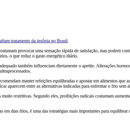
afiam tratamento da insônia no Brasil
a costumam provocar uma sensação rápida de satisfação, mas podem co
ios, o que reduz o gasto energético diário.
 inadequado também influenciam diretamente o apetite. Alterações horm
ultraprocessados.
s recomendam manter refeições equilibradas e apostar em alimentos que 
car aparecem entre as alternativas indicadas para enfrentar o frio sem 
s muito restritivas. Segundo eles, proibições radicais costumam aument
mo em dias frios, é uma das estratégias mais importantes para equilibrar