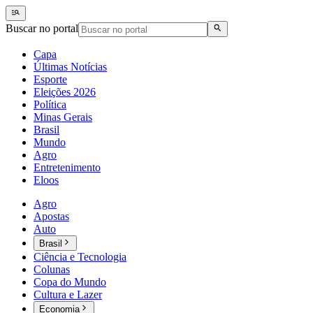
Buscar no portal
Capa
Últimas Notícias
Esporte
Eleições 2026
Política
Minas Gerais
Brasil
Mundo
Agro
Entretenimento
Eloos
Agro
Apostas
Auto
Brasil
Ciência e Tecnologia
Colunas
Copa do Mundo
Cultura e Lazer
Economia