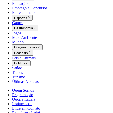
Educação
Emprego e Concursos
Entretenimento
Esportes
Games
Gastronomia
Jogos
Meio Ambiente
Mundo
Orações Itatiaia
Podcasts
Pets e Animais
Política
Saúde
Trends
Turismo
Últimas Notícias
Quem Somos
Programação
Ouça a Itatiaia
Institucional
Entre em Contato
Expediente Itatiaia