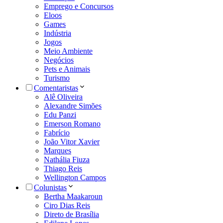
Emprego e Concursos
Eloos
Games
Indústria
Jogos
Meio Ambiente
Negócios
Pets e Animais
Turismo
Comentaristas
Alê Oliveira
Alexandre Simões
Edu Panzi
Emerson Romano
Fabrício
João Vitor Xavier
Marques
Nathália Fiuza
Thiago Reis
Wellington Campos
Colunistas
Bertha Maakaroun
Ciro Dias Reis
Direto de Brasília