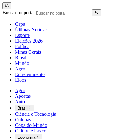
Buscar no portal
Capa
Últimas Notícias
Esporte
Eleições 2026
Política
Minas Gerais
Brasil
Mundo
Agro
Entretenimento
Eloos
Agro
Apostas
Auto
Brasil
Ciência e Tecnologia
Colunas
Copa do Mundo
Cultura e Lazer
Economia