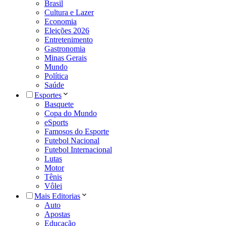
Brasil
Cultura e Lazer
Economia
Eleições 2026
Entretenimento
Gastronomia
Minas Gerais
Mundo
Política
Saúde
Esportes
Basquete
Copa do Mundo
eSports
Famosos do Esporte
Futebol Nacional
Futebol Internacional
Lutas
Motor
Tênis
Vôlei
Mais Editorias
Auto
Apostas
Educação