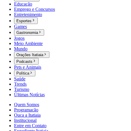
Educação
Emprego e Concursos
Entretenimento
Esportes
Games
Gastronomia
Jogos
Meio Ambiente
Mundo
Orações Itatiaia
Podcasts
Pets e Animais
Política
Saúde
Trends
Turismo
Últimas Notícias
Quem Somos
Programação
Ouça a Itatiaia
Institucional
Entre em Contato
Expediente Itatiaia