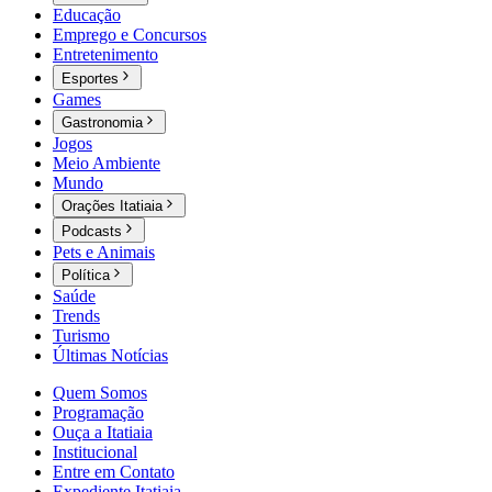
Educação
Emprego e Concursos
Entretenimento
Esportes
Games
Gastronomia
Jogos
Meio Ambiente
Mundo
Orações Itatiaia
Podcasts
Pets e Animais
Política
Saúde
Trends
Turismo
Últimas Notícias
Quem Somos
Programação
Ouça a Itatiaia
Institucional
Entre em Contato
Expediente Itatiaia