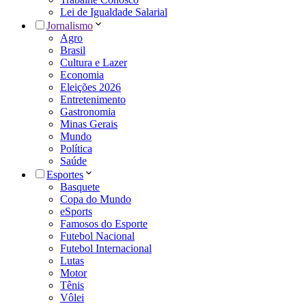
Lei de Igualdade Salarial
Jornalismo
Agro
Brasil
Cultura e Lazer
Economia
Eleições 2026
Entretenimento
Gastronomia
Minas Gerais
Mundo
Política
Saúde
Esportes
Basquete
Copa do Mundo
eSports
Famosos do Esporte
Futebol Nacional
Futebol Internacional
Lutas
Motor
Tênis
Vôlei