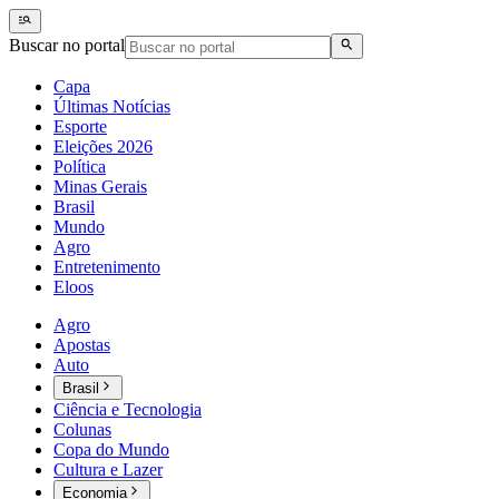
Buscar no portal
Capa
Últimas Notícias
Esporte
Eleições 2026
Política
Minas Gerais
Brasil
Mundo
Agro
Entretenimento
Eloos
Agro
Apostas
Auto
Brasil
Ciência e Tecnologia
Colunas
Copa do Mundo
Cultura e Lazer
Economia