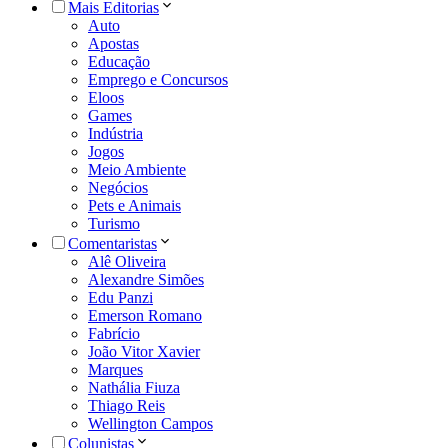
Mais Editorias
Auto
Apostas
Educação
Emprego e Concursos
Eloos
Games
Indústria
Jogos
Meio Ambiente
Negócios
Pets e Animais
Turismo
Comentaristas
Alê Oliveira
Alexandre Simões
Edu Panzi
Emerson Romano
Fabrício
João Vitor Xavier
Marques
Nathália Fiuza
Thiago Reis
Wellington Campos
Colunistas