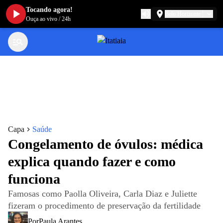
Tocando agora!
Belo Horizonte
Ouça ao vivo
/
24h
Capa
Saúde
Congelamento de óvulos: médica
explica quando fazer e como
funciona
Famosas como Paolla Oliveira, Carla Diaz e Juliette
fizeram o procedimento de preservação da fertilidade
Por
Paula Arantes