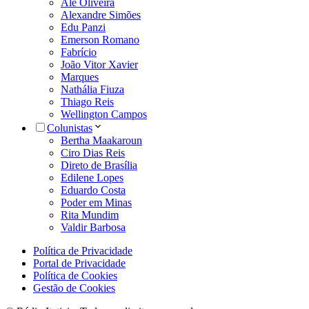
Alê Oliveira
Alexandre Simões
Edu Panzi
Emerson Romano
Fabrício
João Vitor Xavier
Marques
Nathália Fiuza
Thiago Reis
Wellington Campos
Colunistas
Bertha Maakaroun
Ciro Dias Reis
Direto de Brasília
Edilene Lopes
Eduardo Costa
Poder em Minas
Rita Mundim
Valdir Barbosa
Política de Privacidade
Portal de Privacidade
Política de Cookies
Gestão de Cookies