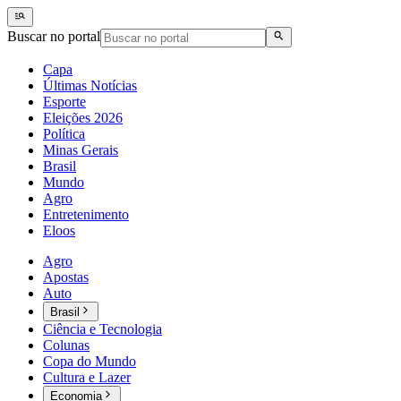
Buscar no portal
Capa
Últimas Notícias
Esporte
Eleições 2026
Política
Minas Gerais
Brasil
Mundo
Agro
Entretenimento
Eloos
Agro
Apostas
Auto
Brasil
Ciência e Tecnologia
Colunas
Copa do Mundo
Cultura e Lazer
Economia