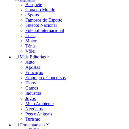
Basquete
Copa do Mundo
eSports
Famosos do Esporte
Futebol Nacional
Futebol Internacional
Lutas
Motor
Tênis
Vôlei
Mais Editorias
Auto
Apostas
Educação
Emprego e Concursos
Eloos
Games
Indústria
Jogos
Meio Ambiente
Negócios
Pets e Animais
Turismo
Comentaristas