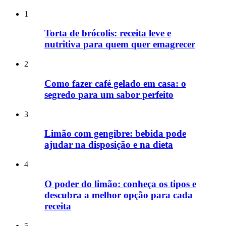
1
Torta de brócolis: receita leve e
nutritiva para quem quer emagrecer
2
Como fazer café gelado em casa: o
segredo para um sabor perfeito
3
Limão com gengibre: bebida pode
ajudar na disposição e na dieta
4
O poder do limão: conheça os tipos e
descubra a melhor opção para cada
receita
5