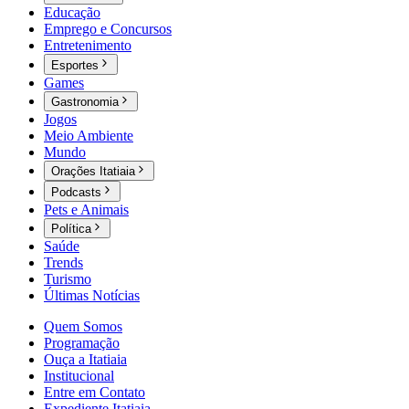
Educação
Emprego e Concursos
Entretenimento
Esportes
Games
Gastronomia
Jogos
Meio Ambiente
Mundo
Orações Itatiaia
Podcasts
Pets e Animais
Política
Saúde
Trends
Turismo
Últimas Notícias
Quem Somos
Programação
Ouça a Itatiaia
Institucional
Entre em Contato
Expediente Itatiaia