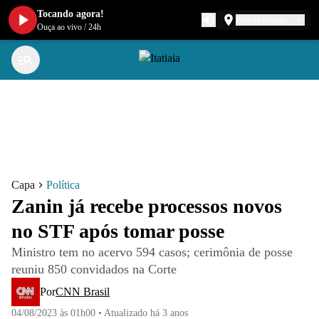
Tocando agora!
Belo Horizonte
Ouça ao vivo
/
24h
Capa
Política
Zanin já recebe processos novos
no STF após tomar posse
Ministro tem no acervo 594 casos; cerimônia de posse
reuniu 850 convidados na Corte
Por
CNN Brasil
04/08/2023 às 01h00
•
Atualizado
há 3 anos