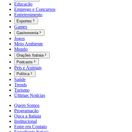
Educação
Emprego e Concursos
Entretenimento
Esportes
Games
Gastronomia
Jogos
Meio Ambiente
Mundo
Orações Itatiaia
Podcasts
Pets e Animais
Política
Saúde
Trends
Turismo
Últimas Notícias
Quem Somos
Programação
Ouça a Itatiaia
Institucional
Entre em Contato
Expediente Itatiaia