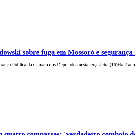
owski sobre fuga em Mossoró e segurança n
rança Pública da Câmara dos Deputados nesta terça-feira (16)
Há 2 ano
m quatro comparsas: 'verdadeiro comboio d