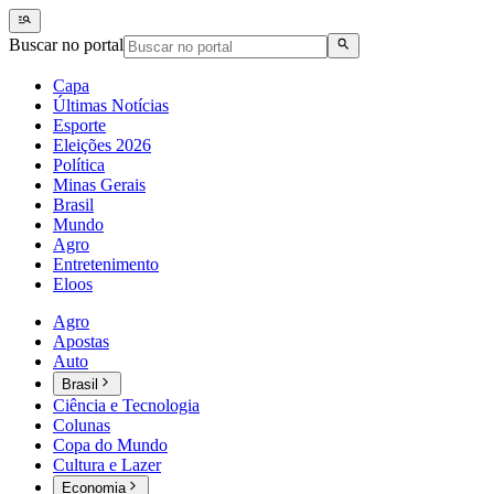
Buscar no portal
Capa
Últimas Notícias
Esporte
Eleições 2026
Política
Minas Gerais
Brasil
Mundo
Agro
Entretenimento
Eloos
Agro
Apostas
Auto
Brasil
Ciência e Tecnologia
Colunas
Copa do Mundo
Cultura e Lazer
Economia