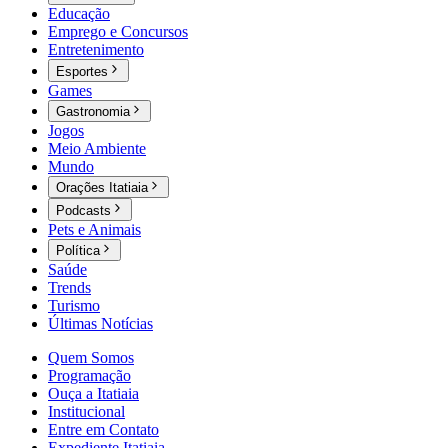
Educação
Emprego e Concursos
Entretenimento
Esportes
Games
Gastronomia
Jogos
Meio Ambiente
Mundo
Orações Itatiaia
Podcasts
Pets e Animais
Política
Saúde
Trends
Turismo
Últimas Notícias
Quem Somos
Programação
Ouça a Itatiaia
Institucional
Entre em Contato
Expediente Itatiaia