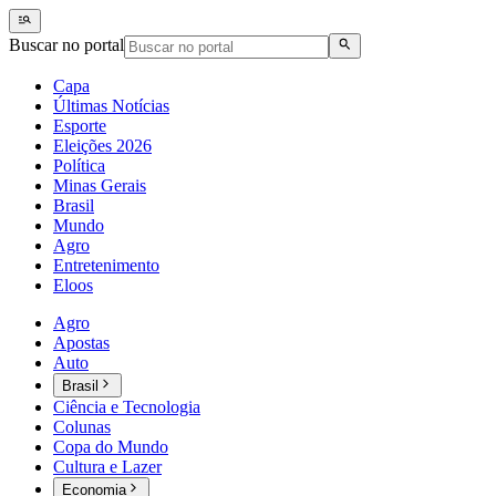
Buscar no portal
Capa
Últimas Notícias
Esporte
Eleições 2026
Política
Minas Gerais
Brasil
Mundo
Agro
Entretenimento
Eloos
Agro
Apostas
Auto
Brasil
Ciência e Tecnologia
Colunas
Copa do Mundo
Cultura e Lazer
Economia