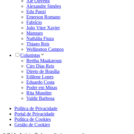
Alê Oliveira
Alexandre Simões
Edu Panzi
Emerson Romano
Fabrício
João Vitor Xavier
Marques
Nathália Fiuza
Thiago Reis
Wellington Campos
Colunistas
Bertha Maakaroun
Ciro Dias Reis
Direto de Brasília
Edilene Lopes
Eduardo Costa
Poder em Minas
Rita Mundim
Valdir Barbosa
Política de Privacidade
Portal de Privacidade
Política de Cookies
Gestão de Cookies