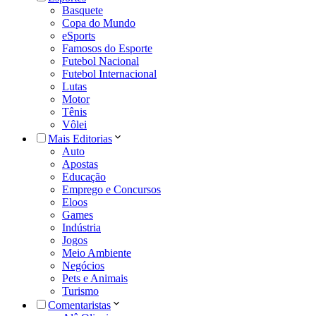
Basquete
Copa do Mundo
eSports
Famosos do Esporte
Futebol Nacional
Futebol Internacional
Lutas
Motor
Tênis
Vôlei
Mais Editorias
Auto
Apostas
Educação
Emprego e Concursos
Eloos
Games
Indústria
Jogos
Meio Ambiente
Negócios
Pets e Animais
Turismo
Comentaristas