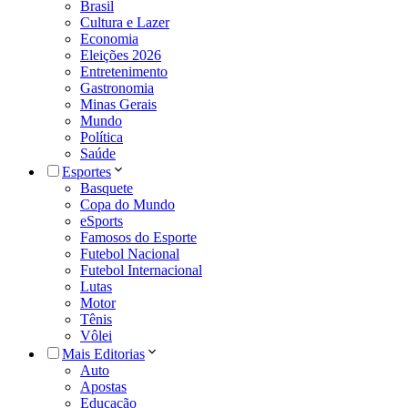
Brasil
Cultura e Lazer
Economia
Eleições 2026
Entretenimento
Gastronomia
Minas Gerais
Mundo
Política
Saúde
Esportes
Basquete
Copa do Mundo
eSports
Famosos do Esporte
Futebol Nacional
Futebol Internacional
Lutas
Motor
Tênis
Vôlei
Mais Editorias
Auto
Apostas
Educação