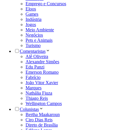
Emprego e Concursos
Eloos
Games
Indústria
Jogos
Meio Ambiente
Negócios
Pets e Animais
Turismo
Comentaristas
Alê Oliveira
Alexandre Simões
Edu Panzi
Emerson Romano
Fabrício
João Vitor Xavier
Marques
Nathália Fiuza
Thiago Reis
Wellington Campos
Colunistas
Bertha Maakaroun
Ciro Dias Reis
Direto de Brasília