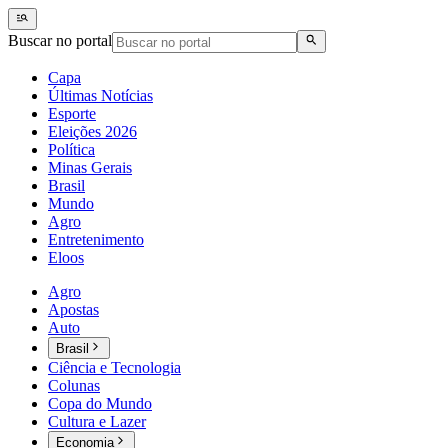
Buscar no portal
Capa
Últimas Notícias
Esporte
Eleições 2026
Política
Minas Gerais
Brasil
Mundo
Agro
Entretenimento
Eloos
Agro
Apostas
Auto
Brasil
Ciência e Tecnologia
Colunas
Copa do Mundo
Cultura e Lazer
Economia