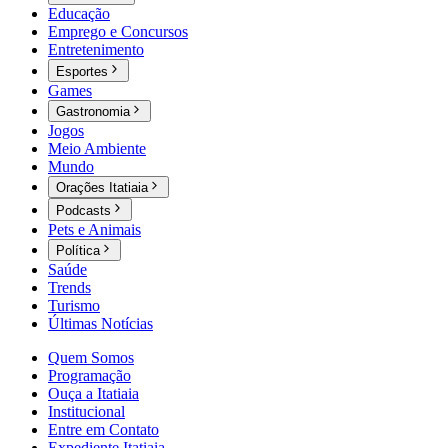
Educação
Emprego e Concursos
Entretenimento
Esportes
Games
Gastronomia
Jogos
Meio Ambiente
Mundo
Orações Itatiaia
Podcasts
Pets e Animais
Política
Saúde
Trends
Turismo
Últimas Notícias
Quem Somos
Programação
Ouça a Itatiaia
Institucional
Entre em Contato
Expediente Itatiaia