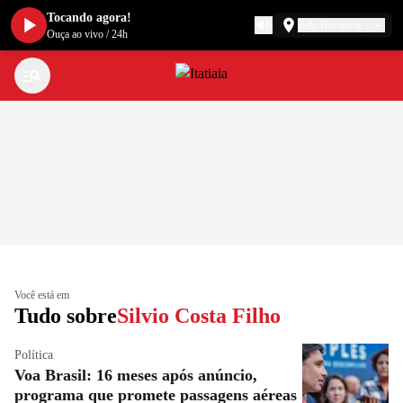
Tocando agora!
Belo Horizonte
Ouça ao vivo
/
24h
Você está em
Tudo sobre
Silvio Costa Filho
Política
Voa Brasil: 16 meses após anúncio,
programa que promete passagens aéreas