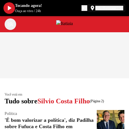
Tocando agora!
Belo Horizonte
Ouça ao vivo
/
24h
Você está em
Tudo sobre
Silvio Costa Filho
(Página 2)
Política
'É bom valorizar a política', diz Padilha
sobre Fufuca e Costa Filho em