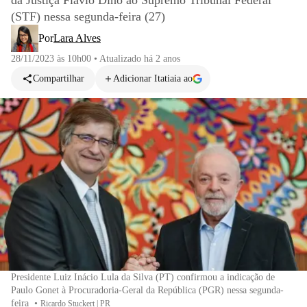
da Justiça Flávio Dino ao Supremo Tribunal Federal
(STF) nessa segunda-feira (27)
Por
Lara Alves
28/11/2023 às 10h00
•
Atualizado
há 2 anos
Compartilhar
Adicionar Itatiaia ao
Presidente Luiz Inácio Lula da Silva (PT) confirmou a indicação de
Paulo Gonet à Procuradoria-Geral da República (PGR) nessa segunda-
feira
•
Ricardo Stuckert | PR