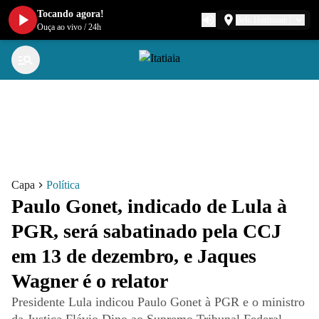
Tocando agora!
Belo Horizonte
Ouça ao vivo
/
24h
Capa
Política
Paulo Gonet, indicado de Lula à
PGR, será sabatinado pela CCJ
em 13 de dezembro, e Jaques
Wagner é o relator
Presidente Lula indicou Paulo Gonet à PGR e o ministro