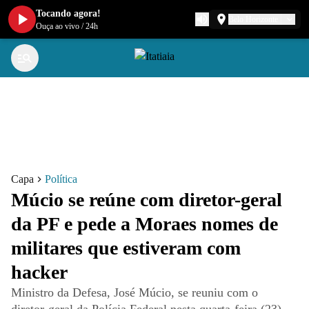
Tocando agora!
Belo Horizonte
Ouça ao vivo
/
24h
Capa
Política
Múcio se reúne com diretor-geral
da PF e pede a Moraes nomes de
militares que estiveram com
hacker
Ministro da Defesa, José Múcio, se reuniu com o