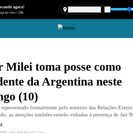
ocando agora!
Belo Horizonte
ça ao vivo
/
24h
r Milei toma posse como
dente da Argentina neste
go (10)
á representado formalmente pelo ministro das Relações Exteri
udo, as atenções também estarão voltadas à presença de Jair 
ia
6h00
•
Atualizado
há 2 anos