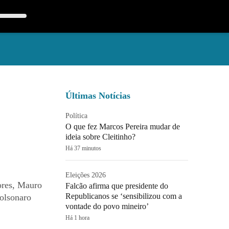
Últimas Notícias
Política
O que fez Marcos Pereira mudar de
ideia sobre Cleitinho?
Há 37 minutos
Eleições 2026
ores, Mauro
Falcão afirma que presidente do
Republicanos se ‘sensibilizou com a
Bolsonaro
vontade do povo mineiro’
Há 1 hora