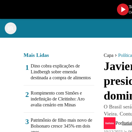
T
Ou
Mais Lidas
Capa
Política
Javie
Dino cobra explicações de
1
Lindbergh sobre emenda
presi
destinada a compra de alimentos
domin
Rompimento com Simões e
2
indefinição de Cleitinho: Aro
avalia cenário em Minas
O Brasil ser
Vieira. Cont
Patrimônio de filho mais novo de
3
Por
Itatia
Bolsonaro cresce 345% em dois
anos
10/12/2023 às 0