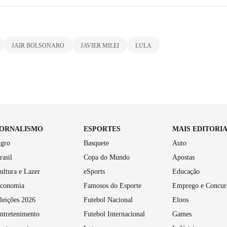
JAIR BOLSONARO
JAVIER MILEI
LULA
JORNALISMO
ESPORTES
MAIS EDITORI
gro
Basquete
Auto
rasil
Copa do Mundo
Apostas
ultura e Lazer
eSports
Educação
conomia
Famosos do Esporte
Emprego e Concur
leições 2026
Futebol Nacional
Eloos
ntretenimento
Futebol Internacional
Games