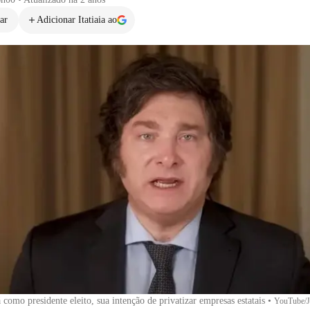
ar
Adicionar Itatiaia ao
 como presidente eleito, sua intenção de privatizar empresas estatais
•
YouTube/J