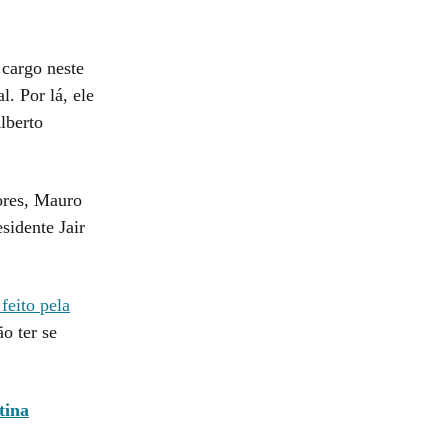
 cargo neste
. Por lá, ele
lberto
ores, Mauro
sidente Jair
feito pela
ão ter se
tina