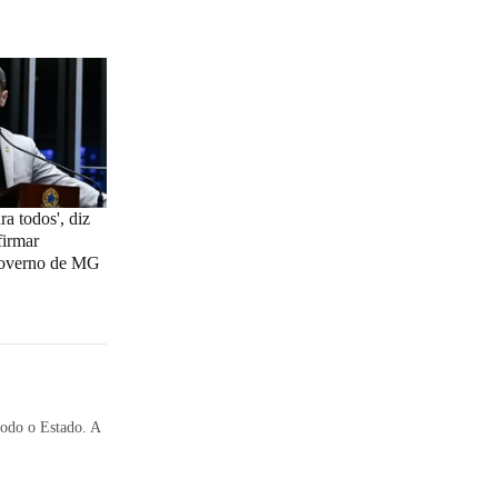
a todos', diz
firmar
governo de MG
todo o Estado. A