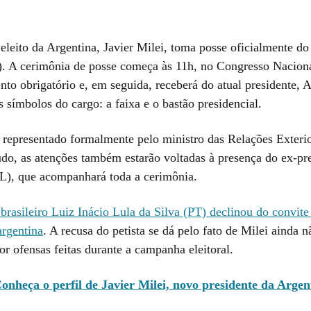
eleito da Argentina, Javier Milei, toma posse oficialmente do
. A cerimônia de posse começa às 11h, no Congresso Nacional
nto obrigatório e, em seguida, receberá do atual presidente, A
 símbolos do cargo: a faixa e o bastão presidencial.
á representado formalmente pelo ministro das Relações Exteri
udo, as atenções também estarão voltadas à presença do ex-pre
L), que acompanhará toda a cerimônia.
brasileiro Luiz Inácio Lula da Silva (PT) declinou do convite 
argentina
. A recusa do petista se dá pelo fato de Milei ainda n
r ofensas feitas durante a campanha eleitoral.
onheça o perfil de Javier Milei, novo presidente da Argen