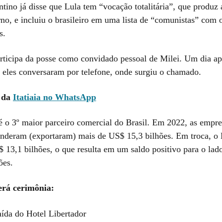
ntino já disse que Lula tem “vocação totalitária”, que produz
no, e incluiu o brasileiro em uma lista de “comunistas” com 
s.
rticipa da posse como convidado pessoal de Milei. Um dia apó
, eles conversaram por telefone, onde surgiu o chamado.
l da
Itatiaia no WhatsApp
é o 3º maior parceiro comercial do Brasil. Em 2022, as empre
venderam (exportaram) mais de US$ 15,3 bilhões. Em troca, o 
 13,1 bilhões, o que resulta em um saldo positivo para o lad
ões.
erá cerimônia:
aída do Hotel Libertador