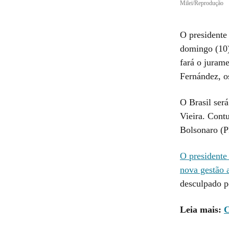
Milei/Reprodução
O presidente 
domingo (10)
fará o jurame
Fernández, os
O Brasil ser
Vieira. Cont
Bolsonaro (P
O presidente 
nova gestão 
desculpado po
Leia mais:
C