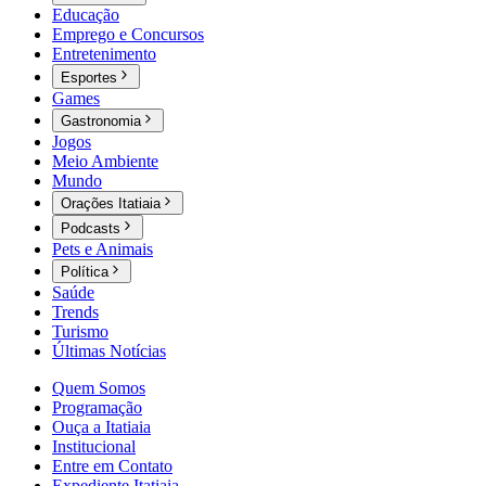
Educação
Emprego e Concursos
Entretenimento
Esportes
Games
Gastronomia
Jogos
Meio Ambiente
Mundo
Orações Itatiaia
Podcasts
Pets e Animais
Política
Saúde
Trends
Turismo
Últimas Notícias
Quem Somos
Programação
Ouça a Itatiaia
Institucional
Entre em Contato
Expediente Itatiaia