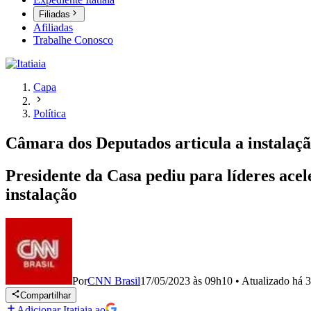
Filiadas
Afiliadas
Trabalhe Conosco
Capa
Política
Câmara dos Deputados articula a instalação
Presidente da Casa pediu para líderes ace
instalação
Por
CNN Brasil
17/05/2023 às 09h10
•
Atualizado
há 3
Compartilhar
Adicionar Itatiaia ao