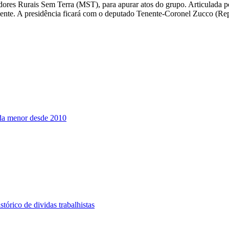
res Rurais Sem Terra (MST), para apurar atos do grupo. Articulada po
iente. A presidência ficará com o deputado Tenente-Coronel Zucco (Re
nda menor desde 2010
tórico de dividas trabalhistas