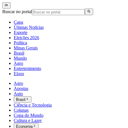
Buscar no portal
Capa
Últimas Notícias
Esporte
Eleições 2026
Política
Minas Gerais
Brasil
Mundo
Agro
Entretenimento
Eloos
Agro
Apostas
Auto
Brasil
Ciência e Tecnologia
Colunas
Copa do Mundo
Cultura e Lazer
Economia