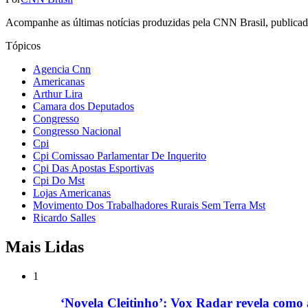
Acompanhe as últimas notícias produzidas pela CNN Brasil, publicadas
Tópicos
Agencia Cnn
Americanas
Arthur Lira
Camara dos Deputados
Congresso
Congresso Nacional
Cpi
Cpi Comissao Parlamentar De Inquerito
Cpi Das Apostas Esportivas
Cpi Do Mst
Lojas Americanas
Movimento Dos Trabalhadores Rurais Sem Terra Mst
Ricardo Salles
Mais Lidas
1
‘Novela Cleitinho’: Vox Radar revela como 