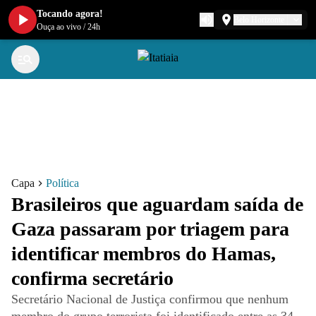
Tocando agora!
Belo Horizonte
Ouça ao vivo
/
24h
Capa
Política
Brasileiros que aguardam saída de
Gaza passaram por triagem para
identificar membros do Hamas,
confirma secretário
Secretário Nacional de Justiça confirmou que nenhum