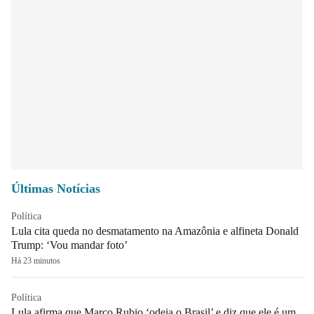
Últimas Notícias
Política
Lula cita queda no desmatamento na Amazônia e alfineta Donald
Trump: ‘Vou mandar foto’
Há 23 minutos
Política
Lula afirma que Marco Rubio ‘odeia o Brasil’ e diz que ele é um