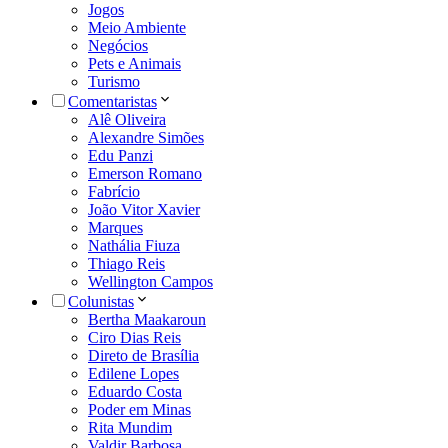
Jogos
Meio Ambiente
Negócios
Pets e Animais
Turismo
Comentaristas
Alê Oliveira
Alexandre Simões
Edu Panzi
Emerson Romano
Fabrício
João Vitor Xavier
Marques
Nathália Fiuza
Thiago Reis
Wellington Campos
Colunistas
Bertha Maakaroun
Ciro Dias Reis
Direto de Brasília
Edilene Lopes
Eduardo Costa
Poder em Minas
Rita Mundim
Valdir Barbosa