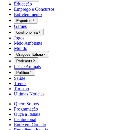
Educação
Emprego e Concursos
Entretenimento
Esportes
Games
Gastronomia
Jogos
Meio Ambiente
Mundo
Orações Itatiaia
Podcasts
Pets e Animais
Política
Saúde
Trends
Turismo
Últimas Notícias
Quem Somos
Programação
Ouça a Itatiaia
Institucional
Entre em Contato
Expediente Itatiaia