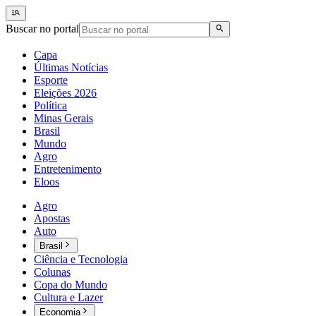
Buscar no portal
Capa
Últimas Notícias
Esporte
Eleições 2026
Política
Minas Gerais
Brasil
Mundo
Agro
Entretenimento
Eloos
Agro
Apostas
Auto
Brasil
Ciência e Tecnologia
Colunas
Copa do Mundo
Cultura e Lazer
Economia