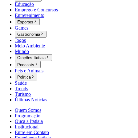
Educação
Emprego e Concursos
Entretenimento
Esportes
Games
Gastronomia
Jogos
Meio Ambiente
Mundo
Orações Itatiaia
Podcasts
Pets e Animais
Política
Saúde
Trends
Turismo
Últimas Notícias
Quem Somos
Programação
Ouça a Itatiaia
Institucional
Entre em Contato
Expediente Itatiaia