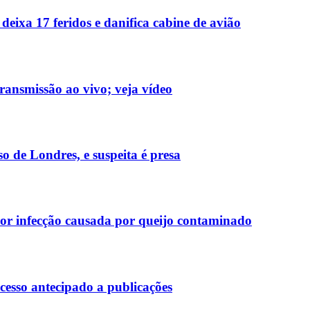
deixa 17 feridos e danifica cabine de avião
ransmissão ao vivo; veja vídeo
 de Londres, e suspeita é presa
r infecção causada por queijo contaminado
esso antecipado a publicações