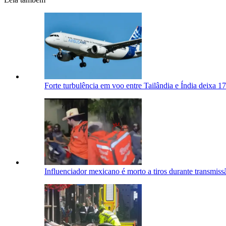
Forte turbulência em voo entre Tailândia e Índia deixa 17
Influenciador mexicano é morto a tiros durante transmiss