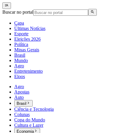
Buscar no portal
Capa
Últimas Notícias
Esporte
Eleições 2026
Política
Minas Gerais
Brasil
Mundo
Agro
Entretenimento
Eloos
Agro
Apostas
Auto
Brasil
Ciência e Tecnologia
Colunas
Copa do Mundo
Cultura e Lazer
Economia