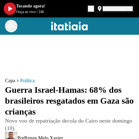
Tocando agora!
Belo Horizonte
Ouça ao vivo
/
24h
Capa
Política
Guerra Israel-Hamas: 68% dos
brasileiros resgatados em Gaza são
crianças
Novo voo de repatriação decola do Cairo neste domingo
(10)
Por
Renan Melo Xavier