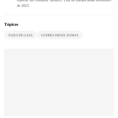
repórter da Consultor Jurídico. Está na Itatiaia desde novembro
de 2023.
Tópicos
FAIXA DE GAZA
GUERRA ISRAEL HAMAS