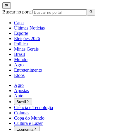
Buscar no portal
Capa
Últimas Notícias
Esporte
Eleições 2026
Política
Minas Gerais
Brasil
Mundo
Agro
Entretenimento
Eloos
Agro
Apostas
Auto
Brasil
Ciência e Tecnologia
Colunas
Copa do Mundo
Cultura e Lazer
Economia