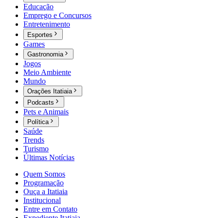
Educação
Emprego e Concursos
Entretenimento
Esportes
Games
Gastronomia
Jogos
Meio Ambiente
Mundo
Orações Itatiaia
Podcasts
Pets e Animais
Política
Saúde
Trends
Turismo
Últimas Notícias
Quem Somos
Programação
Ouça a Itatiaia
Institucional
Entre em Contato
Expediente Itatiaia