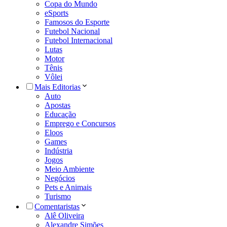
Copa do Mundo
eSports
Famosos do Esporte
Futebol Nacional
Futebol Internacional
Lutas
Motor
Tênis
Vôlei
Mais Editorias
Auto
Apostas
Educação
Emprego e Concursos
Eloos
Games
Indústria
Jogos
Meio Ambiente
Negócios
Pets e Animais
Turismo
Comentaristas
Alê Oliveira
Alexandre Simões