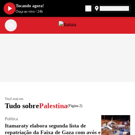
Tocando agora!
Belo Horizonte
Ouça ao vivo
/
24h
Você está em
Tudo sobre
Palestina
(Página 2)
Política
Itamaraty elabora segunda lista de
repatriação da Faixa de Gaza com avós e