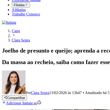
Filiadas
Afiliadas
Trabalhe Conosco
Capa
Clara Senra
Joelho de presunto e queijo; aprenda a rec
Da massa ao recheio, saiba como fazer esse
Por
Clara Senra
13/02/2026 às 13h47
•
Atualizado
há 5
Compartilhar
Adicionar Itatiaia ao