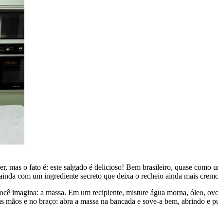
r, mas o fato é: este salgado é delicioso! Bem brasileiro, quase como 
e ainda com um ingrediente secreto que deixa o recheio ainda mais crem
você imagina: a massa. Em um recipiente, misture água morna, óleo, ov
nas mãos e no braço: abra a massa na bancada e sove-a bem, abrindo e pu