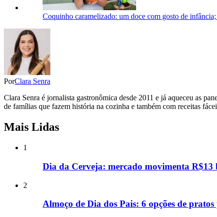
Coquinho caramelizado: um doce com gosto de infância; c
Por
Clara Senra
Clara Senra é jornalista gastronômica desde 2011 e já aqueceu as panel
de famílias que fazem história na cozinha e também com receitas fáce
Mais Lidas
1
Dia da Cerveja: mercado movimenta R$13 bi
2
Almoço de Dia dos Pais: 6 opções de pratos 