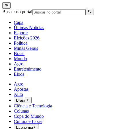
Buscar no portal
Capa
Últimas Notícias
Esporte
Eleições 2026
Política
Minas Gerais
Brasil
Mundo
Agro
Entretenimento
Eloos
Agro
Apostas
Auto
Brasil
Ciência e Tecnologia
Colunas
Copa do Mundo
Cultura e Lazer
Economia