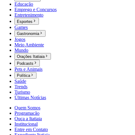
Educação
Emprego e Concursos
Entretenimento
Esportes
Games
Gastronomia
Jogos
Meio Ambiente
Mundo
Orações Itatiaia
Podcasts
Pets e Animais
Política
Saúde
Trends
Turismo
Últimas Notícias
Quem Somos
Programação
Ouça a Itatiaia
Institucional
Entre em Contato
Expediente Itatiaia