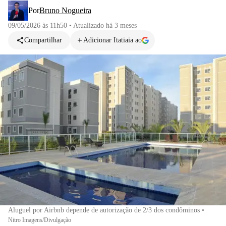
Por
Bruno Nogueira
09/05/2026 às 11h50
•
Atualizado
há 3 meses
Compartilhar
Adicionar Itatiaia ao
Aluguel por Airbnb depende de autorização de 2/3 dos condôminos
•
Nitro Imagens/Divulgação