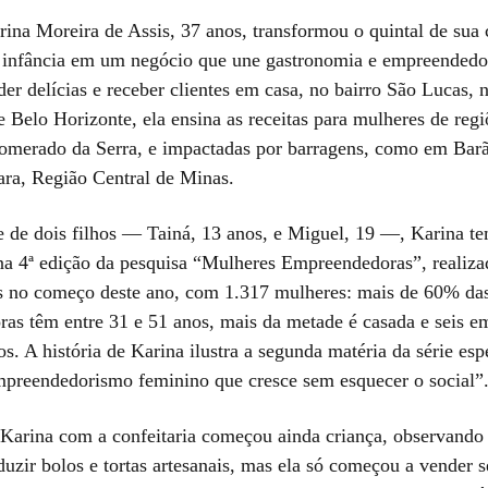
ina Moreira de Assis, 37 anos, transformou o quintal de sua 
infância em um negócio que une gastronomia e empreendedor
r delícias e receber clientes em casa, no bairro São Lucas, 
 Belo Horizonte, ela ensina as receitas para mulheres de regi
merado da Serra, e impactadas por barragens, como em Bar
ara, Região Central de Minas.
 de dois filhos — Tainá, 13 anos, e Miguel, 19 —, Karina tem
 na 4ª edição da pesquisa “Mulheres Empreendedoras”, realiza
 no começo deste ano, com 1.317 mulheres: mais de 60% da
as têm entre 31 e 51 anos, mais da metade é casada e seis e
s. A história de Karina ilustra a segunda matéria da série esp
empreendedorismo feminino que cresce sem esquecer o social”
 Karina com a confeitaria começou ainda criança, observando 
duzir bolos e tortas artesanais, mas ela só começou a vender s