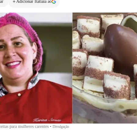
ar
Adicionar Itatiaia ao
ceitas para mulheres carentes
•
Divulgação