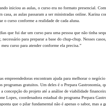
ndo iniciou as aulas, o curso era no formato presencial. Com
m casa, as aulas passaram a ser ministradas online. Karina co
ar o curso conforme a realidade de cada aluna.
 dias que fui dar um curso para uma pessoa que não tinha seq
or, necessário para preparar a base do chup-chup. Nesses caso
o meu curso para atender conforme ela precisa.”
ras empreendedoras encontram ajuda para melhorar o negócio
os programas gratuitos. Um deles é o Prepara Gastronomia, q
 a concepção do projeto até a análise de viabilidade financeir
one Lopes, coordenadora estadual do programa Prepara Gast
ponta que o pilar fundamental não é apenas o sabor, mas a g