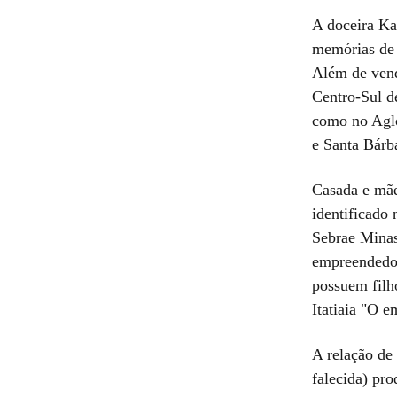
A doceira Kar
memórias de 
Além de vende
Centro-Sul de
como no Aglo
e Santa Bárb
Casada e mãe
identificado
Sebrae Minas
empreendedor
possuem filho
Itatiaia "O 
A relação de
falecida) pro