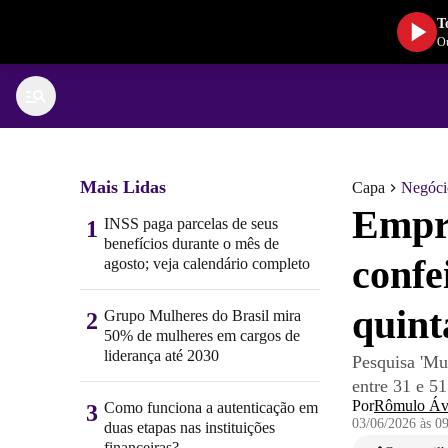
T
Ou
Mais Lidas
Capa
Negóci
Empre
INSS paga parcelas de seus
1
benefícios durante o mês de
confe
agosto; veja calendário completo
quint
Grupo Mulheres do Brasil mira
2
50% de mulheres em cargos de
liderança até 2030
Pesquisa 'Mu
entre 31 e 5
Por
Rômulo Áv
Como funciona a autenticação em
3
03/06/2026 às 0
duas etapas nas instituições
financeiras?