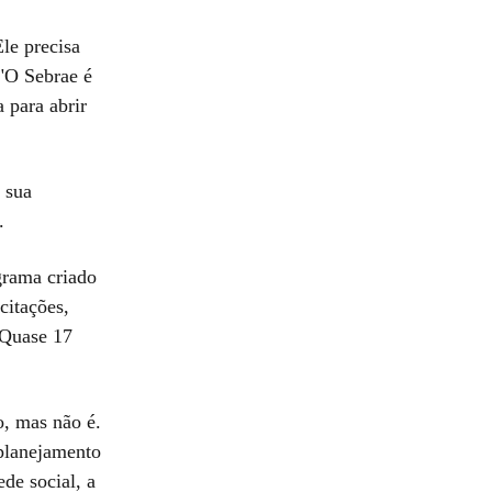
le precisa
 "O Sebrae é
 para abrir
 sua
.
grama criado
citações,
 Quase 17
o, mas não é.
 planejamento
de social, a