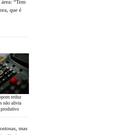
à área: “Tem
ora, que é
opom reduz
s não alivia
r produtivo
gostosas, mas