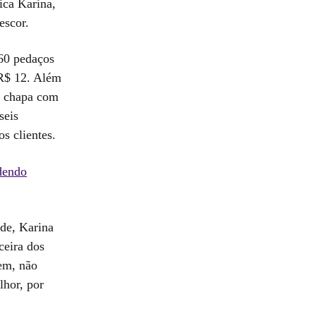
ica Karina,
escor.
60 pedaços
 R$ 12. Além
na chapa com
seis
os clientes.
dendo
de, Karina
ceira dos
sem, não
lhor, por