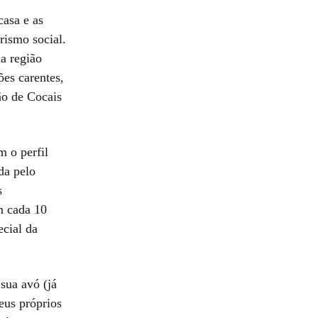
casa e as
ismo social.
na região
ões carentes,
ão de Cocais
 o perfil
da pelo
s
m cada 10
ecial da
.
sua avó (já
eus próprios