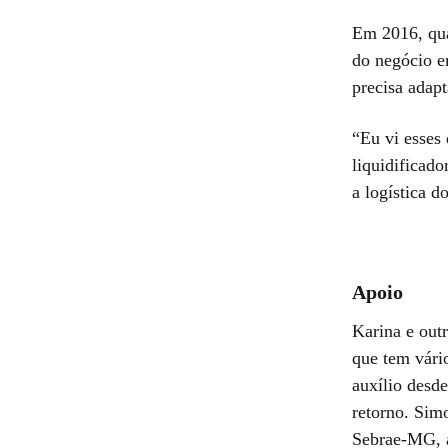
Em 2016, qua
do negócio e
precisa adapt
“Eu vi esses
liquidificad
a logística d
Apoio
Karina e out
que tem vári
auxílio desde
retorno. Sim
Sebrae-MG, a