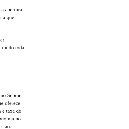
 a abertura
nta que
uer
s, mudo toda
 no Sebrae,
ue oferece
a e taxa de
ronomia no
estão.