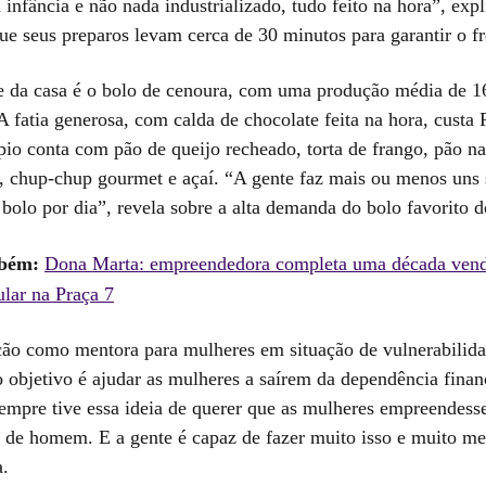
infância e não nada industrializado, tudo feito na hora”, expl
ue seus preparos levam cerca de 30 minutos para garantir o fr
e da casa é o bolo de cenoura, com uma produção média de 1
A fatia generosa, com calda de chocolate feita na hora, custa
ápio conta com pão de queijo recheado, torta de frango, pão 
, chup-chup gourmet e açaí. “A gente faz mais ou menos uns 
 bolo por dia”, revela sobre a alta demanda do bolo favorito d
bém:
Dona Marta: empreendedora completa uma década ven
lar na Praça 7
ção como mentora para mulheres em situação de vulnerabilida
o objetivo é ajudar as mulheres a saírem da dependência finan
Sempre tive essa ideia de querer que as mulheres empreendes
de homem. E a gente é capaz de fazer muito isso e muito me
a.