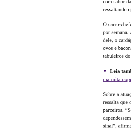
com sabor da 
ressaltando q
O carro-chef
por semana. 
dele, o card
ovos e bacon
tabuleiros de
Leia tam
marmita popu
Sobre a atua
ressalta que 
parceiros. “
dependessem 
sinal”, afirm