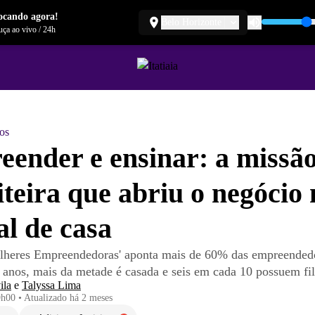
ocando agora!
Belo Horizonte
ça ao vivo
/
24h
os
ender e ensinar: a missã
iteira que abriu o negócio 
al de casa
lheres Empreendedoras' aponta mais de 60% das empreended
1 anos, mais da metade é casada e seis em cada 10 possuem fi
ila
e
Talyssa Lima
9h00
•
Atualizado
há 2 meses