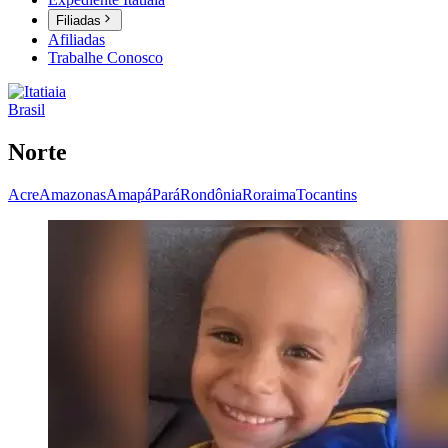
Filiadas
Afiliadas
Trabalhe Conosco
Brasil
Norte
Acre
Amazonas
Amapá
Pará
Rondônia
Roraima
Tocantins