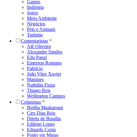
Games
Indústria
Jogos
Meio Ambiente
Negócios
Pets e Animais
Turismo
Comentaristas
Alê Oliveira
Alexandre Simões
Edu Panzi
Emerson Romano
Fabrício
João Vitor Xavier
Marques
Nathália Fiuza
Thiago Reis
Wellington Campos
Colunistas
Bertha Maakaroun
Ciro Dias Reis
Direto de Brasília
Edilene Lopes
Eduardo Costa
Poder em Minas