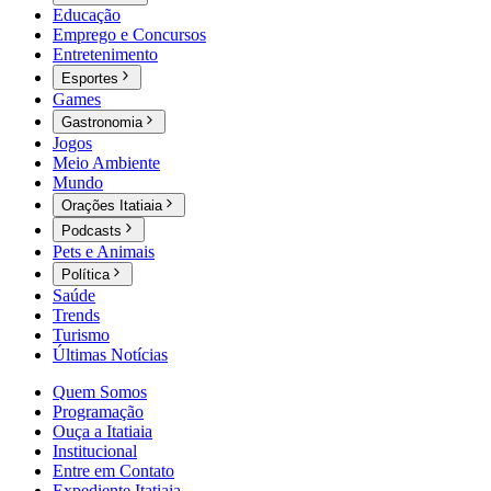
Educação
Emprego e Concursos
Entretenimento
Esportes
Games
Gastronomia
Jogos
Meio Ambiente
Mundo
Orações Itatiaia
Podcasts
Pets e Animais
Política
Saúde
Trends
Turismo
Últimas Notícias
Quem Somos
Programação
Ouça a Itatiaia
Institucional
Entre em Contato
Expediente Itatiaia