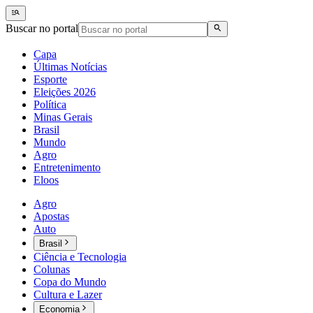
Buscar no portal
Capa
Últimas Notícias
Esporte
Eleições 2026
Política
Minas Gerais
Brasil
Mundo
Agro
Entretenimento
Eloos
Agro
Apostas
Auto
Brasil
Ciência e Tecnologia
Colunas
Copa do Mundo
Cultura e Lazer
Economia