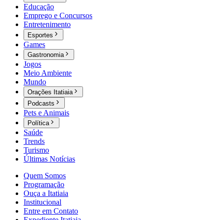
Educação
Emprego e Concursos
Entretenimento
Esportes
Games
Gastronomia
Jogos
Meio Ambiente
Mundo
Orações Itatiaia
Podcasts
Pets e Animais
Política
Saúde
Trends
Turismo
Últimas Notícias
Quem Somos
Programação
Ouça a Itatiaia
Institucional
Entre em Contato
Expediente Itatiaia