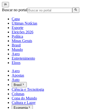
Buscar no portal
Capa
Últimas Notícias
Esporte
Eleições 2026
Política
Minas Gerais
Brasil
Mundo
Agro
Entretenimento
Eloos
Agro
Apostas
Auto
Brasil
Ciência e Tecnologia
Colunas
Copa do Mundo
Cultura e Lazer
Economia