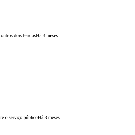
outros dois feridos
Há 3 meses
e o serviço público
Há 3 meses