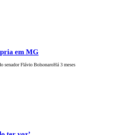
rópria em MG
 do senador Flávio Bolsonaro
Há 3 meses
o ter voz’