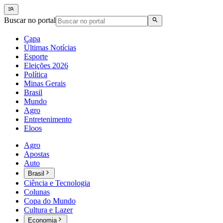
Buscar no portal
Capa
Últimas Notícias
Esporte
Eleições 2026
Política
Minas Gerais
Brasil
Mundo
Agro
Entretenimento
Eloos
Agro
Apostas
Auto
Brasil
Ciência e Tecnologia
Colunas
Copa do Mundo
Cultura e Lazer
Economia