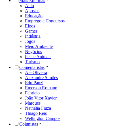
Mais Editorias
Auto
Apostas
Educação
Emprego e Concursos
Eloos
Games
Indústria
Jogos
Meio Ambiente
Negócios
Pets e Animais
Turismo
Comentaristas
Alê Oliveira
Alexandre Simões
Edu Panzi
Emerson Romano
Fabrício
João Vitor Xavier
Marques
Nathália Fiuza
Thiago Reis
Wellington Campos
Colunistas