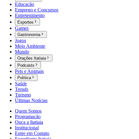
Educação
Emprego e Concursos
Entretenimento
Esportes
Games
Gastronomia
Jogos
Meio Ambiente
Mundo
Orações Itatiaia
Podcasts
Pets e Animais
Política
Saúde
Trends
Turismo
Últimas Notícias
Quem Somos
Programação
Ouça a Itatiaia
Institucional
Entre em Contato
Expediente Itatiaia