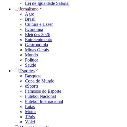
Lei de Igualdade Salarial
Jornalismo
Agro
Brasil
Cultura e Lazer
Economia
Eleições 2026
Entretenimento
Gastronomia
Minas Gerais
Mundo
Política
Saúde
Esportes
Basquete
Copa do Mundo
eSports
Famosos do Esporte
Futebol Nacional
Futebol Internacional
Lutas
Motor
Tênis
Vôlei