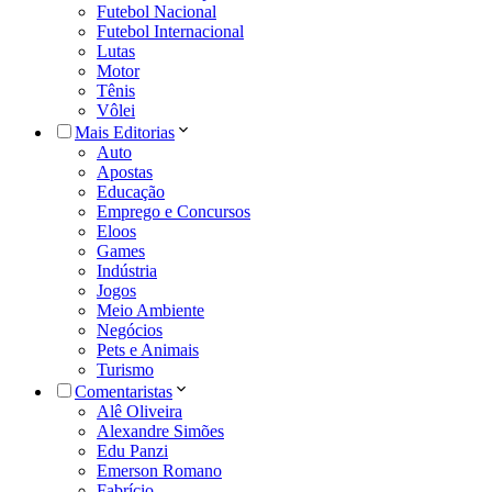
Futebol Nacional
Futebol Internacional
Lutas
Motor
Tênis
Vôlei
Mais Editorias
Auto
Apostas
Educação
Emprego e Concursos
Eloos
Games
Indústria
Jogos
Meio Ambiente
Negócios
Pets e Animais
Turismo
Comentaristas
Alê Oliveira
Alexandre Simões
Edu Panzi
Emerson Romano
Fabrício