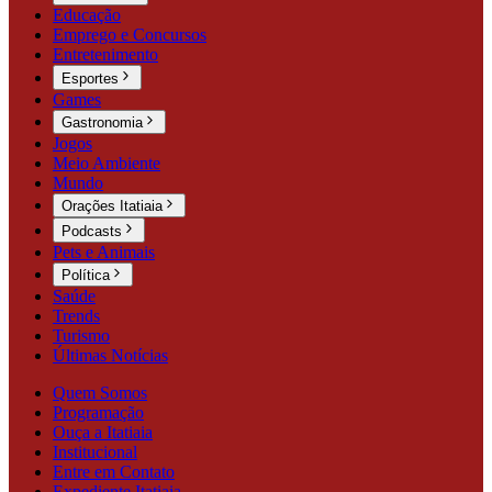
Educação
Emprego e Concursos
Entretenimento
Esportes
Games
Gastronomia
Jogos
Meio Ambiente
Mundo
Orações Itatiaia
Podcasts
Pets e Animais
Política
Saúde
Trends
Turismo
Últimas Notícias
Quem Somos
Programação
Ouça a Itatiaia
Institucional
Entre em Contato
Expediente Itatiaia