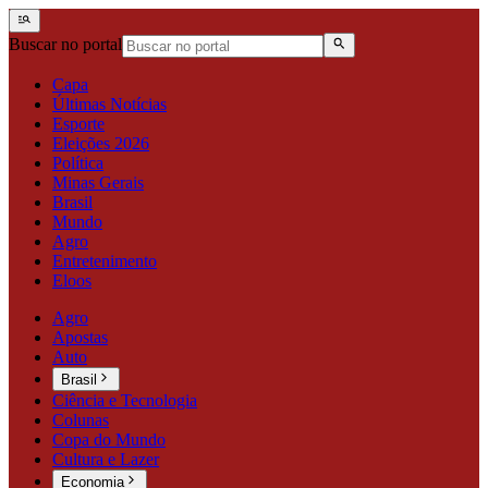
Buscar no portal
Capa
Últimas Notícias
Esporte
Eleições 2026
Política
Minas Gerais
Brasil
Mundo
Agro
Entretenimento
Eloos
Agro
Apostas
Auto
Brasil
Ciência e Tecnologia
Colunas
Copa do Mundo
Cultura e Lazer
Economia