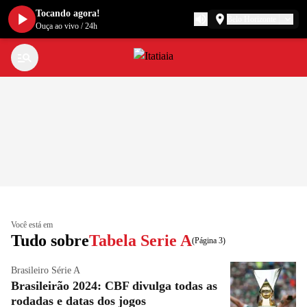
Tocando agora!
Belo Horizonte
Ouça ao vivo
/
24h
Você está em
Tudo sobre
Tabela Serie A
(Página 3)
Brasileiro Série A
Brasileirão 2024: CBF divulga todas as
rodadas e datas dos jogos