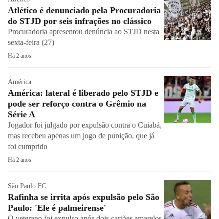
Atlético é denunciado pela Procuradoria
do STJD por seis infrações no clássico
Procuradoria apresentou denúncia ao STJD nesta
sexta-feira (27)
Há 2 anos
América
América: lateral é liberado pelo STJD e
pode ser reforço contra o Grêmio na
Série A
Jogador foi julgado por expulsão contra o Cuiabá,
mas recebeu apenas um jogo de punição, que já
foi cumprido
Há 2 anos
São Paulo FC
Rafinha se irrita após expulsão pelo São
Paulo: 'Ele é palmeirense'
O veterano foi expulso após dois cartões amarelos