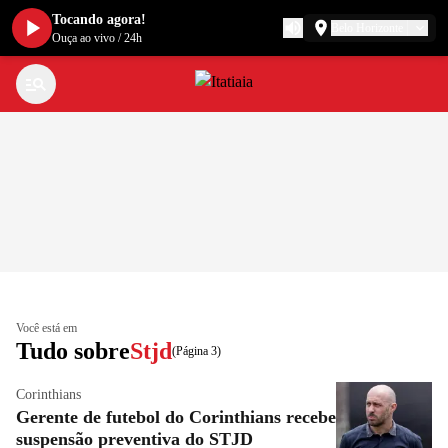
Tocando agora!
Belo Horizonte
Ouça ao vivo
/
24h
Você está em
Tudo sobre
Stjd
(Página 3)
Corinthians
Gerente de futebol do Corinthians recebe
suspensão preventiva do STJD