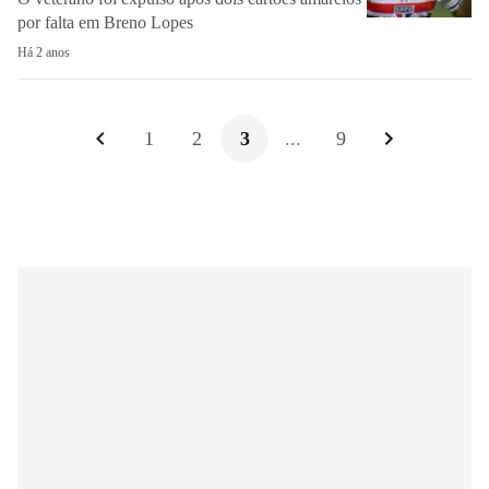
por falta em Breno Lopes
Há 2 anos
1
2
3
...
9