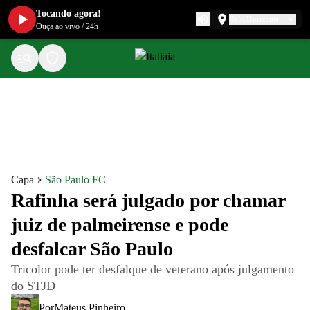
Tocando agora!
Belo Horizonte
Ouça ao vivo
/
24h
Capa
São Paulo FC
Rafinha será julgado por chamar
juiz de palmeirense e pode
desfalcar São Paulo
Tricolor pode ter desfalque de veterano após julgamento
do STJD
Por
Mateus Pinheiro