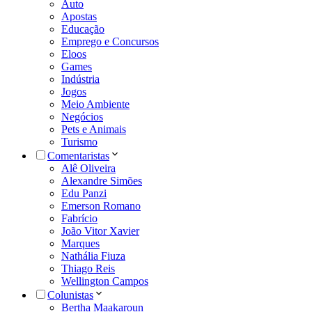
Auto
Apostas
Educação
Emprego e Concursos
Eloos
Games
Indústria
Jogos
Meio Ambiente
Negócios
Pets e Animais
Turismo
Comentaristas
Alê Oliveira
Alexandre Simões
Edu Panzi
Emerson Romano
Fabrício
João Vitor Xavier
Marques
Nathália Fiuza
Thiago Reis
Wellington Campos
Colunistas
Bertha Maakaroun