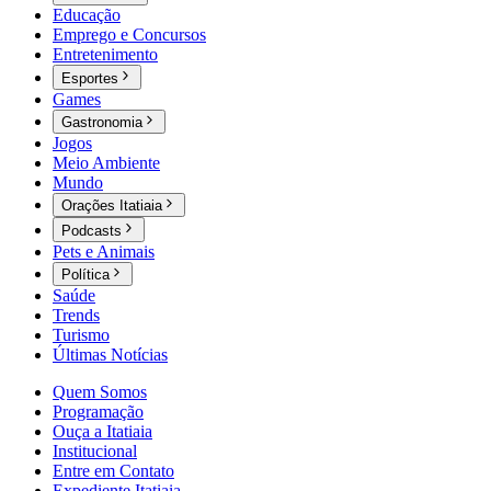
Educação
Emprego e Concursos
Entretenimento
Esportes
Games
Gastronomia
Jogos
Meio Ambiente
Mundo
Orações Itatiaia
Podcasts
Pets e Animais
Política
Saúde
Trends
Turismo
Últimas Notícias
Quem Somos
Programação
Ouça a Itatiaia
Institucional
Entre em Contato
Expediente Itatiaia