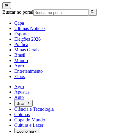
Buscar no portal
Capa
Últimas Notícias
Esporte
Eleições 2026
Política
Minas Gerais
Brasil
Mundo
Agro
Entretenimento
Eloos
Agro
Apostas
Auto
Brasil
Ciência e Tecnologia
Colunas
Copa do Mundo
Cultura e Lazer
Economia