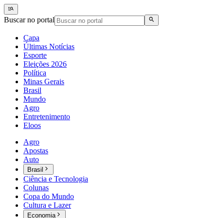
Buscar no portal
Capa
Últimas Notícias
Esporte
Eleições 2026
Política
Minas Gerais
Brasil
Mundo
Agro
Entretenimento
Eloos
Agro
Apostas
Auto
Brasil
Ciência e Tecnologia
Colunas
Copa do Mundo
Cultura e Lazer
Economia