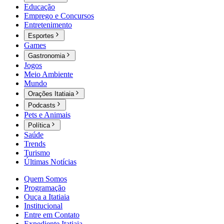
Educação
Emprego e Concursos
Entretenimento
Esportes
Games
Gastronomia
Jogos
Meio Ambiente
Mundo
Orações Itatiaia
Podcasts
Pets e Animais
Política
Saúde
Trends
Turismo
Últimas Notícias
Quem Somos
Programação
Ouça a Itatiaia
Institucional
Entre em Contato
Expediente Itatiaia