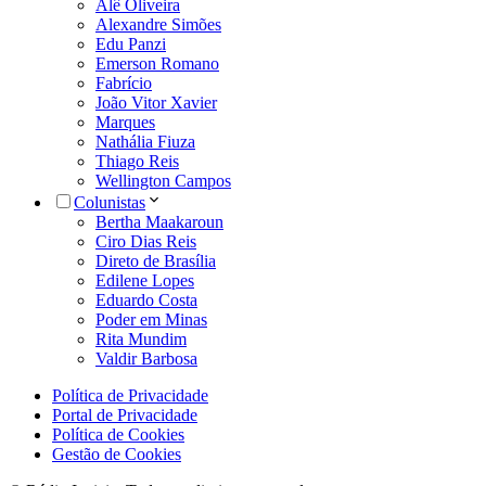
Alê Oliveira
Alexandre Simões
Edu Panzi
Emerson Romano
Fabrício
João Vitor Xavier
Marques
Nathália Fiuza
Thiago Reis
Wellington Campos
Colunistas
Bertha Maakaroun
Ciro Dias Reis
Direto de Brasília
Edilene Lopes
Eduardo Costa
Poder em Minas
Rita Mundim
Valdir Barbosa
Política de Privacidade
Portal de Privacidade
Política de Cookies
Gestão de Cookies