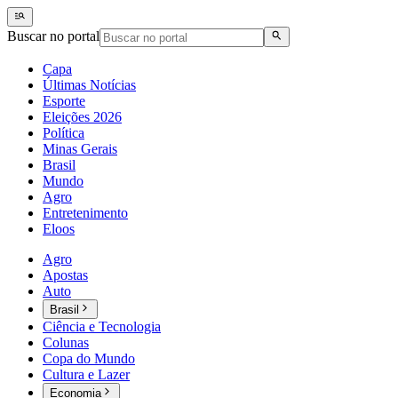
Buscar no portal
Capa
Últimas Notícias
Esporte
Eleições 2026
Política
Minas Gerais
Brasil
Mundo
Agro
Entretenimento
Eloos
Agro
Apostas
Auto
Brasil
Ciência e Tecnologia
Colunas
Copa do Mundo
Cultura e Lazer
Economia