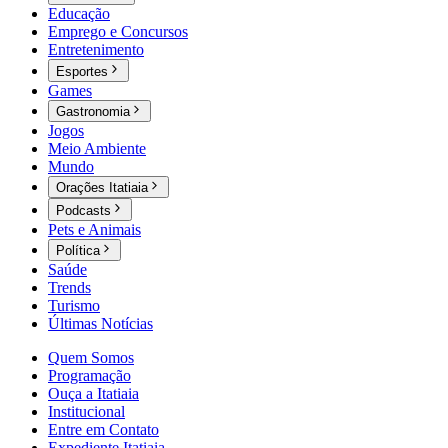
Educação
Emprego e Concursos
Entretenimento
Esportes
Games
Gastronomia
Jogos
Meio Ambiente
Mundo
Orações Itatiaia
Podcasts
Pets e Animais
Política
Saúde
Trends
Turismo
Últimas Notícias
Quem Somos
Programação
Ouça a Itatiaia
Institucional
Entre em Contato
Expediente Itatiaia