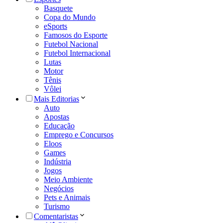
Basquete
Copa do Mundo
eSports
Famosos do Esporte
Futebol Nacional
Futebol Internacional
Lutas
Motor
Tênis
Vôlei
Mais Editorias
Auto
Apostas
Educação
Emprego e Concursos
Eloos
Games
Indústria
Jogos
Meio Ambiente
Negócios
Pets e Animais
Turismo
Comentaristas