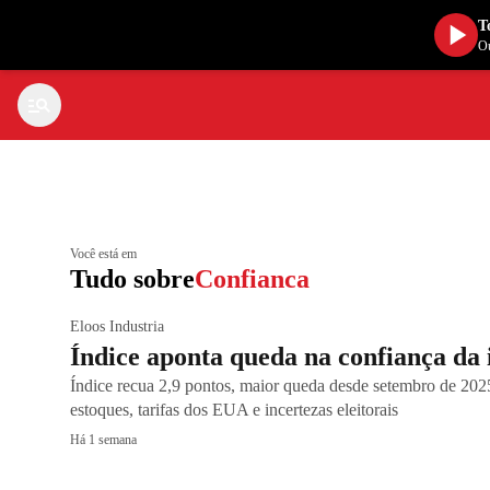
T
Ou
Você está em
Tudo sobre
Confianca
Eloos Industria
Índice aponta queda na confiança da i
Índice recua 2,9 pontos, maior queda desde setembro de 202
estoques, tarifas dos EUA e incertezas eleitorais
Há 1 semana