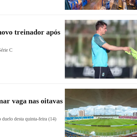
ovo treinador após
Série C
mar vaga nas oitavas
duelo desta quinta-feira (14)