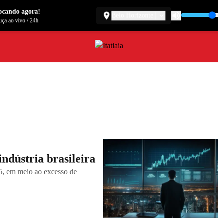
ocando agora!
Belo Horizonte
ça ao vivo
/
24h
ndústria brasileira
5, em meio ao excesso de