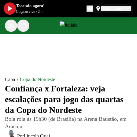
Tocando agora!
Belo Horizonte
Ouça ao vivo
/
24h
Capa
Copa do Nordeste
Confiança x Fortaleza: veja
escalações para jogo das quartas
da Copa do Nordeste
Bola rola às 19h30 (de Brasília) na Arena Batistão, em
Aracaju
Por
Lincoln Oriaj