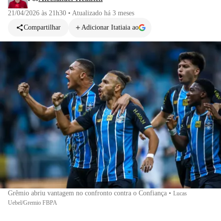
21/04/2026 às 21h30
•
Atualizado
há 3 meses
Compartilhar
Adicionar Itatiaia ao
Grêmio abriu vantagem no confronto contra o Confiança
•
Lucas
Uebel/Gremio FBPA