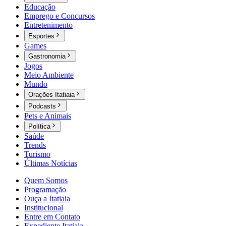
Educação
Emprego e Concursos
Entretenimento
Esportes
Games
Gastronomia
Jogos
Meio Ambiente
Mundo
Orações Itatiaia
Podcasts
Pets e Animais
Política
Saúde
Trends
Turismo
Últimas Notícias
Quem Somos
Programação
Ouça a Itatiaia
Institucional
Entre em Contato
Expediente Itatiaia