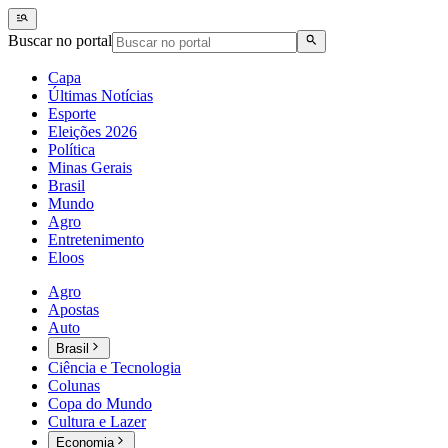
Buscar no portal
Capa
Últimas Notícias
Esporte
Eleições 2026
Política
Minas Gerais
Brasil
Mundo
Agro
Entretenimento
Eloos
Agro
Apostas
Auto
Brasil
Ciência e Tecnologia
Colunas
Copa do Mundo
Cultura e Lazer
Economia