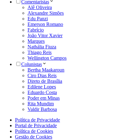
Comentaristas
Alê Oliveira
Alexandre Simões
Edu Panzi
Emerson Romano
Fabrício
João Vitor Xavier
Marques
Nathália Fiuza
Thiago Reis
Wellington Campos
Colunistas
Bertha Maakaroun
Ciro Dias Reis
Direto de Brasília
Edilene Lopes
Eduardo Costa
Poder em Minas
Rita Mundim
Valdir Barbosa
Política de Privacidade
Portal de Privacidade
Política de Cookies
Gestão de Cookies