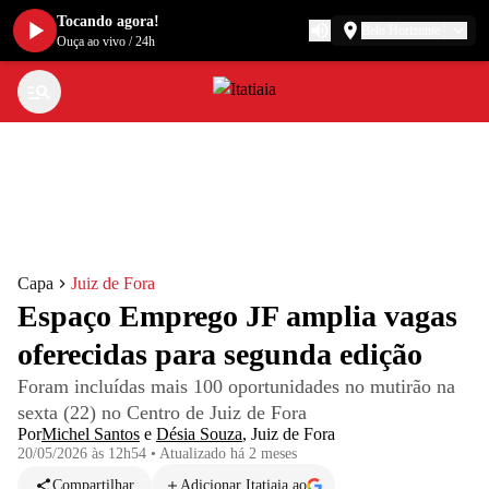
Tocando agora!
Belo Horizonte
Ouça ao vivo
/
24h
Capa
Juiz de Fora
Espaço Emprego JF amplia vagas
oferecidas para segunda edição
Foram incluídas mais 100 oportunidades no mutirão na
sexta (22) no Centro de Juiz de Fora
Por
Michel Santos
e
Désia Souza
,
Juiz de Fora
20/05/2026 às 12h54
•
Atualizado
há 2 meses
Compartilhar
Adicionar Itatiaia ao