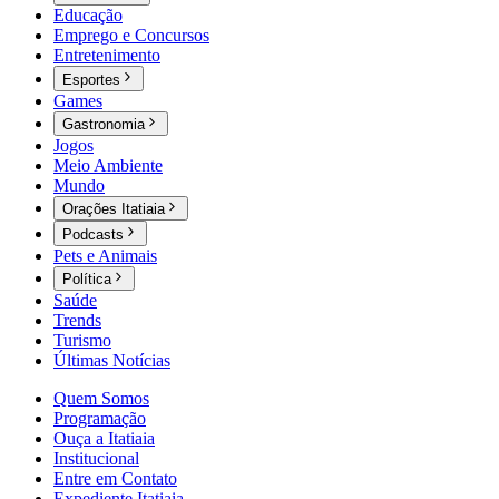
Educação
Emprego e Concursos
Entretenimento
Esportes
Games
Gastronomia
Jogos
Meio Ambiente
Mundo
Orações Itatiaia
Podcasts
Pets e Animais
Política
Saúde
Trends
Turismo
Últimas Notícias
Quem Somos
Programação
Ouça a Itatiaia
Institucional
Entre em Contato
Expediente Itatiaia