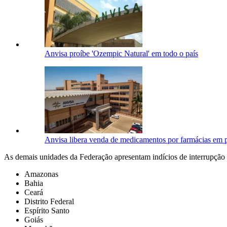
Anvisa proíbe 'Ozempic Natural' em todo o país
Anvisa libera venda de medicamentos por farmácias em p
As demais unidades da Federação apresentam indícios de interrupção d
Amazonas
Bahia
Ceará
Distrito Federal
Espírito Santo
Goiás