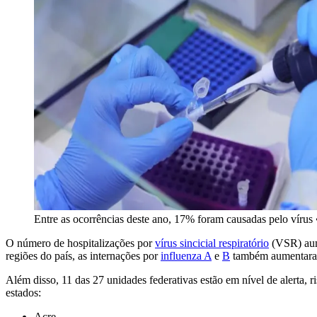
Entre as ocorrências deste ano, 17% foram causadas pelo vírus
O número de hospitalizações por
vírus sincicial respiratório
(VSR) aume
regiões do país, as internações por
influenza A
e
B
também aumentaram.
Além disso, 11 das 27 unidades federativas estão em nível de alerta, r
estados:
Acre