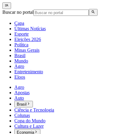
Buscar no portal
Capa
Últimas Notícias
Esporte
Eleições 2026
Política
Minas Gerais
Brasil
Mundo
Agro
Entretenimento
Eloos
Agro
Apostas
Auto
Brasil
Ciência e Tecnologia
Colunas
Copa do Mundo
Cultura e Lazer
Economia