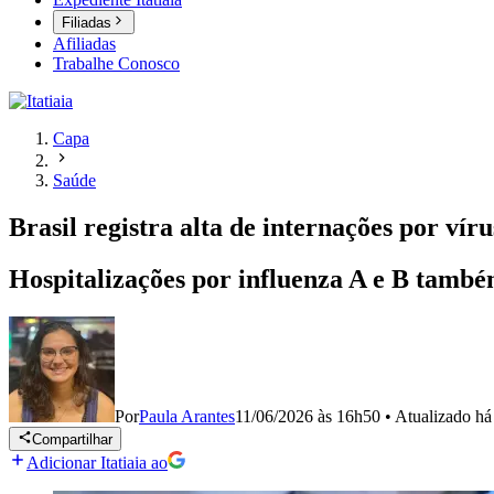
Filiadas
Afiliadas
Trabalhe Conosco
Capa
Saúde
Brasil registra alta de internações por víru
Hospitalizações por influenza A e B tamb
Por
Paula Arantes
11/06/2026 às 16h50
•
Atualizado
há
Compartilhar
Adicionar Itatiaia ao