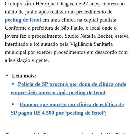
O empresário Henrique Chagas, de 27 anos, morreu no
início de junho após realizar um procedimento de
peeling de fenol
em uma clínica na capital paulista.
Conforme a prefeitura de São Paulo, o local onde o
jovem fez o procedimento, Studio Natalia Becker, estava
interditado e foi autuado pela Vigilância Sanitária
municipal por exercer procedimentos em desacordo com
a legislação vigente.
Leia mais:
Polícia de SP procura por dona de clínica onde
empresário morreu após peeling de fenol
;
’
Homem que morreu em clínica de estética de
SP pagou R$ 4.500 por ‘peeling de fenol’
;