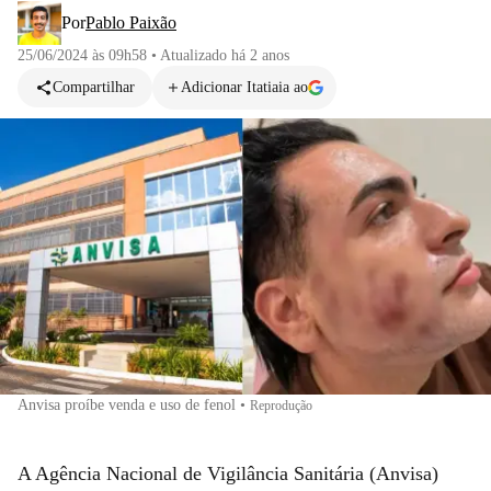
Por
Pablo Paixão
25/06/2024 às 09h58
•
Atualizado
há 2 anos
Compartilhar
Adicionar Itatiaia ao
Anvisa proíbe venda e uso de fenol
•
Reprodução
A Agência Nacional de Vigilância Sanitária (Anvisa)