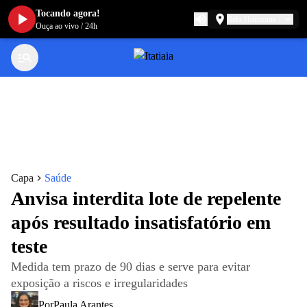
Tocando agora!
Belo Horizonte
Ouça ao vivo
/
24h
Capa
Saúde
Anvisa interdita lote de repelente
após resultado insatisfatório em
teste
Medida tem prazo de 90 dias e serve para evitar
exposição a riscos e irregularidades
Por
Paula Arantes