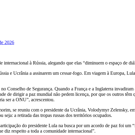
 de 2026
de internacional à Rússia, alegando que elas “diminuem o espaço de di
Rússia e Ucrânia a assinarem um cessar-fogo. Em viagem à Europa, Lula
no Conselho de Segurança. Quando a França e a Inglaterra invadiram 
ade de dirigir a paz mundial não pedem licença, por que os outros têm
eria ser a ONU”, acrescentou.
 Amorim, se reuniu com o presidente da Ucrânia, Volodymyr Zelensky, em
 seja: a retirada das tropas russas dos territórios ocupados.
participação do presidente Lula na busca por um acordo de paz foi um “
que diz respeito a toda a comunidade internacional”.