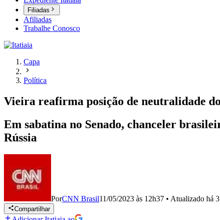
Filiadas
Afiliadas
Trabalhe Conosco
Capa
Política
Vieira reafirma posição de neutralidade d
Em sabatina no Senado, chanceler brasileir
Rússia
Por
CNN Brasil
11/05/2023 às 12h37
•
Atualizado
há 3
Compartilhar
Adicionar Itatiaia ao