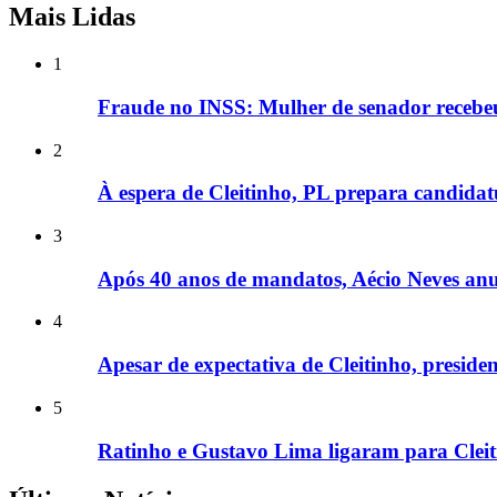
Mais Lidas
1
Fraude no INSS: Mulher de senador recebe
2
À espera de Cleitinho, PL prepara candidat
3
Após 40 anos de mandatos, Aécio Neves anu
4
Apesar de expectativa de Cleitinho, presid
5
Ratinho e Gustavo Lima ligaram para Cleit