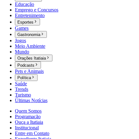
Educação
Emprego e Concursos
Entretenimento
Esportes
Games
Gastronomia
Jogos
Meio Ambiente
Mundo
Orações Itatiaia
Podcasts
Pets e Animais
Política
Saúde
Trends
Turismo
Últimas Notícias
Quem Somos
Programação
Ouça a Itatiaia
Institucional
Entre em Contato
Expediente Itatiaia