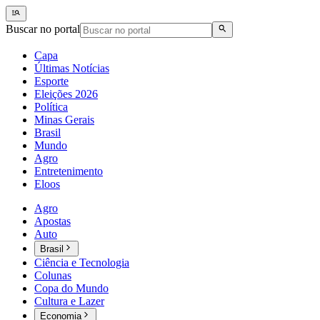
Buscar no portal
Capa
Últimas Notícias
Esporte
Eleições 2026
Política
Minas Gerais
Brasil
Mundo
Agro
Entretenimento
Eloos
Agro
Apostas
Auto
Brasil
Ciência e Tecnologia
Colunas
Copa do Mundo
Cultura e Lazer
Economia